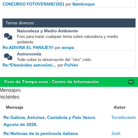
CONCURSO FOTOVERANO'2021
por
Nambroque
Temas diversos
Naturaleza y Medio Ambiente
Foro para tratar cualquier tema sobre naturaleza y medio
ambiente.
Re:ADIVINA EL PARAJE!!!!
por
avispa
Astronomía
Todo sobre la observación del "otro" cielo.
Re:*Efemérides astronómi...
por
PolVen
Foro de Tiempo.com - Centro de Información
Mensajes
recientes
Mensaje
Autor
Re:Galicia, Asturias, Cantabria y País Vasco.
Torrelloviedo
Agosto de 2026.
Re:Noticias de la península italiana
Josh