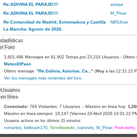
Re:ADIVINA EL PARAJE!!!!
avispa
Re:ADIVINA EL PARAJE!!!!
M_Pinar
Re:Comunidad de Madrid, Extremadura y Castilla
NBSJose
La Mancha. Agosto de 2026.
stadísticas
el Foro
3,601,486 Mensajes en 81,902 Temas por 23,215 Usuarios - Último 
MeteoElPaso
Último mensaje:
"
Re:Galicia, Asturias, Ca...
"
(
Hoy
a las 12:31:22 
Ver los mensajes más recientes del foro.
Usuarios
en línea
Conectado:
765 Visitantes, 7 Usuarios - Máximo en linea hoy:
1,26
Máximo en linea siempre: 19,147 (Viernes 24 Abril 2026 14:01:22 P
Usuarios activos en los últimos 15 minutos:
romartes
,
belkoain170
,
Torrelloviedo
,
ivanovitx
,
M_Pinar
,
Pedroteño