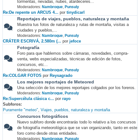
tormentas, nevadas, nubes, atardeceres...
Moderadores:
Nambroque
,
Punsuly
Re:De repente un ARCUS 4...
por
tinydicarl
Reportajes de viajes, pueblos, naturaleza y montaña
Muestra tus fotos de naturaleza y rutas de montaña, visitas a
ciudades y pueblos,...
Moderadores:
Nambroque
,
Punsuly
CRÁTER ESCRIVÁ, 2.580m (...
por
jefoce
Fotografía
Foro para que hablemos sobre cámaras, novedades, compra-
venta, webs especializadas, técnicas de edición de fotos,
concursos, etc...
Moderadores:
Nambroque
,
Punsuly
Re:COLGAR FOTOS
por
Reysagrado
Los mejores reportajes de Meteored
Una selección de los mejores reportajes colgados por los foreros.
Moderadores:
Nambroque
,
Punsuly
Re:Supercélula clásica c...
por
rayo
Subforos
Puramente "meteo"
Viajes, pueblos, naturaleza y montaña
Concursos fotográficos
Nuevo subforo donde encontrarás todo lo relativo a los concursos
de fotografía meteorológica que se van organizando, tanto en este
foro como desde otras entidades.
Moderadores:
Nambroque
,
Punsuly