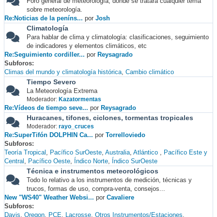
Foro general de meteorología, donde se tratará cualquier tema
sobre meteorología.
Re:Noticias de la peníns...
por
Josh
Climatología
Para hablar de clima y climatología: clasificaciones, seguimiento
de indicadores y elementos climáticos, etc
Re:Seguimiento cordiller...
por
Reysagrado
Subforos
Climas del mundo y climatología histórica
Cambio climático
Tiempo Severo
La Meteorología Extrema
Moderador:
Kazatormentas
Re:Vídeos de tiempo seve...
por
Reysagrado
Huracanes, tifones, ciclones, tormentas tropicales
Moderador:
rayo_cruces
Re:SuperTifón DOLPHIN Ca...
por
Torrelloviedo
Subforos
Teoría Tropical
Pacífico SurOeste
Australia
Atlántico
Pacífico Este y
Central
Pacífico Oeste
Índico Norte
Índico SurOeste
Técnica e instrumentos meteorológicos
Todo lo relativo a los instrumentos de medición, técnicas y
trucos, formas de uso, compra-venta, consejos...
New "WS40" Weather Websi...
por
Cavaliere
Subforos
Davis
Oregon
PCE
Lacrosse
Otros Instrumentos/Estaciones