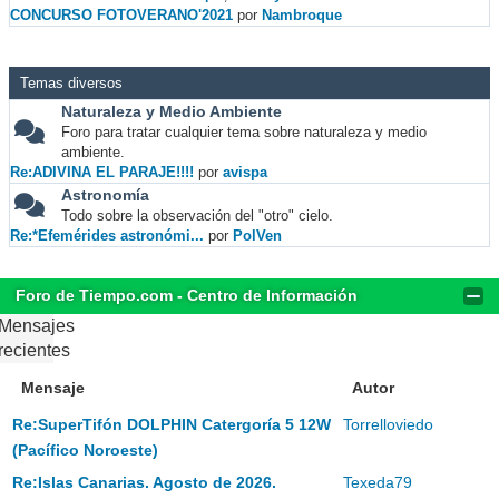
CONCURSO FOTOVERANO'2021
por
Nambroque
Temas diversos
Naturaleza y Medio Ambiente
Foro para tratar cualquier tema sobre naturaleza y medio
ambiente.
Re:ADIVINA EL PARAJE!!!!
por
avispa
Astronomía
Todo sobre la observación del "otro" cielo.
Re:*Efemérides astronómi...
por
PolVen
Foro de Tiempo.com - Centro de Información
Mensajes
recientes
Mensaje
Autor
Re:SuperTifón DOLPHIN Catergoría 5 12W
Torrelloviedo
(Pacífico Noroeste)
Re:Islas Canarias. Agosto de 2026.
Texeda79