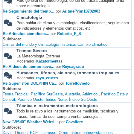
Foro general de meteorología, donde se tratará cualquier tema
sobre meteorología.
Re:Seguimiento del tiemp...
por
AritmePrim19792003
Climatología
Para hablar de clima y climatología: clasificaciones, seguimiento
de indicadores y elementos climáticos, etc
Re:Articulos científicos...
por
Roberto_F_S
Subforos
Climas del mundo y climatología histórica
Cambio climático
Tiempo Severo
La Meteorología Extrema
Moderador:
Kazatormentas
Re:Vídeos de tiempo seve...
por
Reysagrado
Huracanes, tifones, ciclones, tormentas tropicales
Moderador:
rayo_cruces
Re:SuperTifón DOLPHIN Ca...
por
Torrelloviedo
Subforos
Teoría Tropical
Pacífico SurOeste
Australia
Atlántico
Pacífico Este y
Central
Pacífico Oeste
Índico Norte
Índico SurOeste
Técnica e instrumentos meteorológicos
Todo lo relativo a los instrumentos de medición, técnicas y
trucos, formas de uso, compra-venta, consejos...
New "WS40" Weather Websi...
por
Cavaliere
Subforos
Davis
Oregon
PCE
Lacrosse
Otros Instrumentos/Estaciones