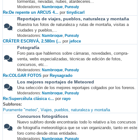
tormentas, nevadas, nubes, atardeceres...
Moderadores:
Nambroque
,
Punsuly
Re:De repente un ARCUS 4...
por
tinydicarl
Reportajes de viajes, pueblos, naturaleza y montaña
Muestra tus fotos de naturaleza y rutas de montaña, visitas a
ciudades y pueblos,...
Moderadores:
Nambroque
,
Punsuly
CRÁTER ESCRIVÁ, 2.580m (...
por
jefoce
Fotografía
Foro para que hablemos sobre cámaras, novedades, compra-
venta, webs especializadas, técnicas de edición de fotos,
concursos, etc...
Moderadores:
Nambroque
,
Punsuly
Re:COLGAR FOTOS
por
Reysagrado
Los mejores reportajes de Meteored
Una selección de los mejores reportajes colgados por los foreros.
Moderadores:
Nambroque
,
Punsuly
Re:Supercélula clásica c...
por
rayo
Subforos
Puramente "meteo"
Viajes, pueblos, naturaleza y montaña
Concursos fotográficos
Nuevo subforo donde encontrarás todo lo relativo a los concursos
de fotografía meteorológica que se van organizando, tanto en este
foro como desde otras entidades.
Moderadores:
Nambroque
,
Punsuly