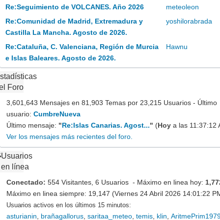
Re:Seguimiento de VOLCANES. Año 2026
meteoleon
Re:Comunidad de Madrid, Extremadura y
yoshilorabrada
Castilla La Mancha. Agosto de 2026.
Re:Cataluña, C. Valenciana, Región de Murcia
Hawnu
e Islas Baleares. Agosto de 2026.
stadísticas
el Foro
3,601,643 Mensajes en 81,903 Temas por 23,215 Usuarios - Último
usuario:
CumbreNueva
Último mensaje:
"
Re:Islas Canarias. Agost...
"
(
Hoy
a las 11:37:12
Ver los mensajes más recientes del foro.
Usuarios
en línea
Conectado:
554 Visitantes, 6 Usuarios - Máximo en linea hoy:
1,77
Máximo en linea siempre: 19,147 (Viernes 24 Abril 2026 14:01:22 P
Usuarios activos en los últimos 15 minutos:
asturianin
,
brañagallorus
,
saritaa_meteo
,
temis
,
klin
,
AritmePrim197