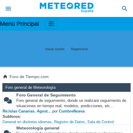
Menú Principal
Iniciar sesión
Registrarse
Foro de Tiempo.com
Foro general de Meteorología
Foro General de Seguimiento
Foro general de seguimiento, donde se realizará seguimiento de
situaciones en tiempo real, modelos, predicciones, etc...
Re:Islas Canarias. Agost...
por
CumbreNueva
Subforos
General en distintos idiomas
Registro de Datos
Sala de Control
Meteorología general