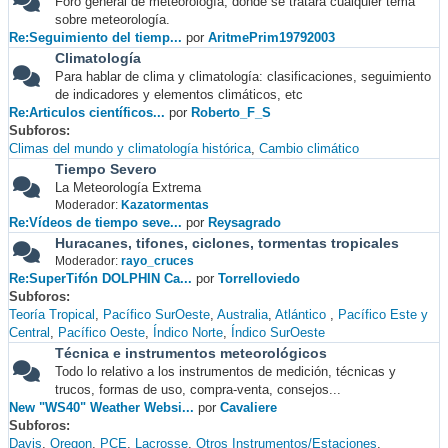
Foro general de meteorología, donde se tratará cualquier tema
sobre meteorología.
Re:Seguimiento del tiemp...
por
AritmePrim19792003
Climatología
Para hablar de clima y climatología: clasificaciones, seguimiento
de indicadores y elementos climáticos, etc
Re:Articulos científicos...
por
Roberto_F_S
Subforos
Climas del mundo y climatología histórica
Cambio climático
Tiempo Severo
La Meteorología Extrema
Moderador:
Kazatormentas
Re:Vídeos de tiempo seve...
por
Reysagrado
Huracanes, tifones, ciclones, tormentas tropicales
Moderador:
rayo_cruces
Re:SuperTifón DOLPHIN Ca...
por
Torrelloviedo
Subforos
Teoría Tropical
Pacífico SurOeste
Australia
Atlántico
Pacífico Este y
Central
Pacífico Oeste
Índico Norte
Índico SurOeste
Técnica e instrumentos meteorológicos
Todo lo relativo a los instrumentos de medición, técnicas y
trucos, formas de uso, compra-venta, consejos...
New "WS40" Weather Websi...
por
Cavaliere
Subforos
Davis
Oregon
PCE
Lacrosse
Otros Instrumentos/Estaciones