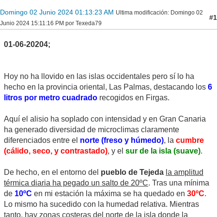
Domingo 02 Junio 2024 01:13:23 AM
Ultima modificación
: Domingo 02
#1
Junio 2024 15:11:16 PM por Texeda79
01-06-20204;
Hoy no ha llovido en las islas occidentales pero sí lo ha
hecho en la provincia oriental, Las Palmas, destacando los
6
litros por metro cuadrado
recogidos en Firgas.
Aquí el alisio ha soplado con intensidad y en Gran Canaria
ha generado diversidad de microclimas claramente
diferenciados entre el
norte (freso y húmedo)
, la
cumbre
(cálido, seco, y contrastado)
, y el
sur de la isla (suave)
.
De hecho, en el entorno del
pueblo de Tejeda
la amplitud
térmica diaria ha pegado un salto de 20ºC
. Tras una mínima
de
10ºC
en mi estación la máxima se ha quedado en
30ºC
.
Lo mismo ha sucedido con la humedad relativa. Mientras
tanto, hay zonas costeras del norte de la isla donde la