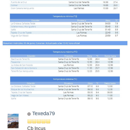
Texeda79
Cb Incus