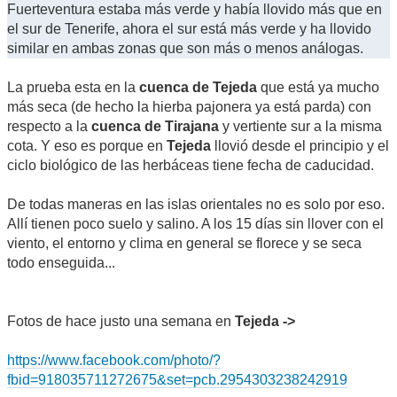
Fuerteventura estaba más verde y había llovido más que en
el sur de Tenerife, ahora el sur está más verde y ha llovido
similar en ambas zonas que son más o menos análogas.
La prueba esta en la
cuenca de Tejeda
que está ya mucho
más seca (de hecho la hierba pajonera ya está parda) con
respecto a la
cuenca de Tirajana
y vertiente sur a la misma
cota. Y eso es porque en
Tejeda
llovió desde el principio y el
ciclo biológico de las herbáceas tiene fecha de caducidad.
De todas maneras en las islas orientales no es solo por eso.
Allí tienen poco suelo y salino. A los 15 días sin llover con el
viento, el entorno y clima en general se florece y se seca
todo enseguida...
Fotos de hace justo una semana en
Tejeda ->
https://www.facebook.com/photo/?
fbid=918035711272675&set=pcb.2954303238242919