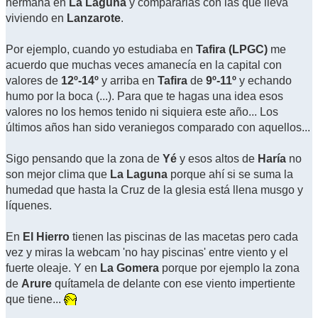
hermana en
La Laguna
y compararlas con las que lleva
viviendo en
Lanzarote
.
Por ejemplo, cuando yo estudiaba en
Tafira (LPGC)
me
acuerdo que muchas veces amanecía en la capital con
valores de
12º-14º
y arriba en
Tafira
de
9º-11º
y echando
humo por la boca (...). Para que te hagas una idea esos
valores no los hemos tenido ni siquiera este año... Los
últimos años han sido veraniegos comparado con aquellos...
Sigo pensando que la zona de
Yé
y esos altos de
Haría
no
son mejor clima que
La Laguna
porque ahí si se suma la
humedad que hasta la Cruz de la glesia está llena musgo y
líquenes.
En
El Hierro
tienen las piscinas de las macetas pero cada
vez y miras la webcam 'no hay piscinas' entre viento y el
fuerte oleaje. Y en
La Gomera
porque por ejemplo la zona
de
Arure
quítamela de delante con ese viento impertiente
que tiene...