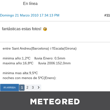
En línea
#11
Domingo 21 Marzo 2010 17:34:13 PM
fantásticas estas fotos!
entre Sant Andreu(Barcelona) i l'Escala(Girona)
minima año:1,2ºC lluvia Enero: 0,5mm
maxima año:16,8ºC lluvia 2006:152,0mm
minima mas alta:9,5ºC
noches con menos de 5ºC(Enero):
1
2
3
IR ARRIBA