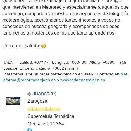
Quiero dedicar este reportaje a la gran familia de forer@s
que intervienen en Meteored y especialmente a aquellos que
comentan, comparten y muestran sus reportajes de fotografía
meteorológica, acercándonos tantos rincones a veces no
conocidos de nuestra geografía y acompañadas de esos
fenómenos atmosféricos de los que tanto aprendemos.
Un cordial saludo.
JAÉN Latitud: +37º 77 Longitud: -003º 80 Altura: +0580 (Mi
posición Entorno Catedral +0602 msnm)
Plataforma "Por un radar meteorológico en Jaén". Contacto en
plat
aforma@radarmeteojaen.es
o
www.radarmeteojaen.es
Juancakix
Zaragoza
Supercélula Tornádica
Mensajes: 11,384