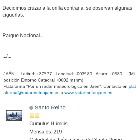
Decidimos cruzar a la orilla contraria, se observan algunas
cigüeñas.
Parque Nacional...
.../...
JAÉN Latitud: +37º 77 Longitud: -003º 80 Altura: +0580 (Mi
posición Entorno Catedral +0602 msnm)
Plataforma "Por un radar meteorológico en Jaén". Contacto en
plat
aforma@radarmeteojaen.es
o
www.radarmeteojaen.es
Santo Reino
Cumulus Húmilis
Mensajes: 219
Catedral de Jaén, capital del Santo Reino