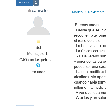
1
IR ABAJO
canisolet
Martes 06 Noviembre
Buenas tardes.
Desde que se inició
recogí en pluvióme
el resto de días.
Lo he revisado por 
Sol
La únicas causas 
Mensajes: 14
- Este verano subí
OJO con las pelonas!!!
y uniendo las pare
pueda ser una caus
- La otra modificac
En línea
alcalinas, sin apor
cuando había torme
influir en la medi
A ver que idea me
Gracias y un salu