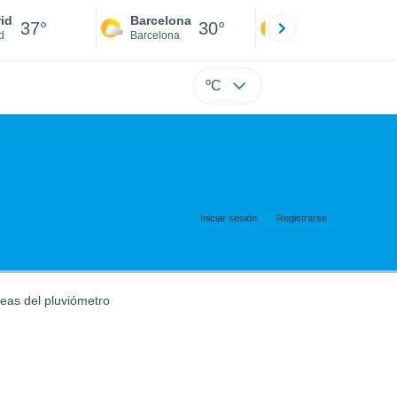
id
Barcelona
Sevilla
37°
30°
40°
d
Barcelona
Sevilla
ºC
Iniciar sesión
Registrarse
eas del pluviómetro