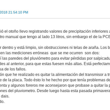
 2018 21:54:10 PM
 el otoño llevo registrando valores de precipitación inferiores 
tro manual que tengo al lado 13 litros, sin embargo el de la PC
dentro y está limpio, sin obstrucciones ni telas de araña. Los 
en las mediciones erróneas que se me ocurren son dos:
 las paredes del pluviómetro para evitar pérdidas por salpicadu
des al anterior, para que estas fuesen más altas. Está perfectam
a de los fallos.
ión que he realizado es quitar la alimentación del transmisor a t
te de la placa. Todo ésto lo he hecho por que tenía problemas d
nta y algunos foreros me aconsejaron que probase a quitar la 
ciones del pluviometro. Desde luego hasta esta pasada primavera
 dais.
do.