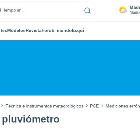
Madr
Madri
ites
Modelos
Revista
Foro
El mundo
Esquí
Técnica e instrumentos meteorológicos
PCE
Mediciones errón
 pluviómetro