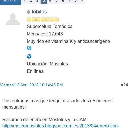
1
2
3
4
5
6
7
8
IR ABAJO
fobitos
Supercélula Tornádica
Mensajes: 17,643
Muy rico en vitamina K y anticancerígeno
Ubicación: Mostoles
En línea
#24
Viernes 12 Abril 2013 16:14:43 PM
Dos entradas más,que tengo atrasados los resúmenes
mensuales:
Resumen de enero en Móstoles y la CAM:
http://meteomostoles.blogspot.com.es/2013/04/enero-con-