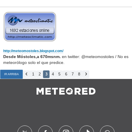
http://meteomostoles.blogspot.com/
Desde Móstoles,a 670msnm.
en twitter: @meteomostoles / No es
meteorólogo solo el que predice.
1
2
3
4
5
6
7
8
IR ARRIBA