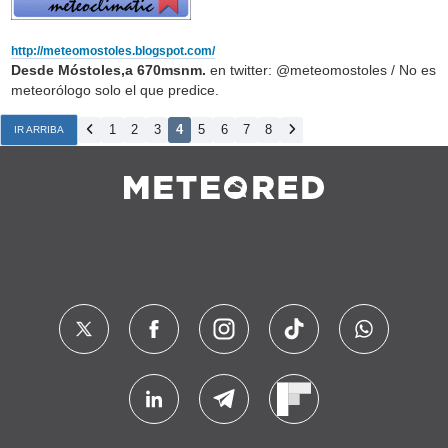
http://meteomostoles.blogspot.com/
Desde Móstoles,a 670msnm.
en twitter: @meteomostoles / No es
meteorólogo solo el que predice.
1
2
3
4
5
6
7
8
IR ARRIBA