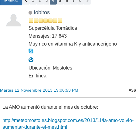
1
2
3
4
5
6
7
8
IR ABAJO
fobitos
Supercélula Tornádica
Mensajes: 17,643
Muy rico en vitamina K y anticancerígeno
Ubicación: Mostoles
En línea
#36
Martes 12 Noviembre 2013 19:06:53 PM
La AMO aumentó durante el mes de octubre:
http://meteomostoles.blogspot.com.es/2013/11/la-amo-volvio-
aumentar-durante-el-mes.html