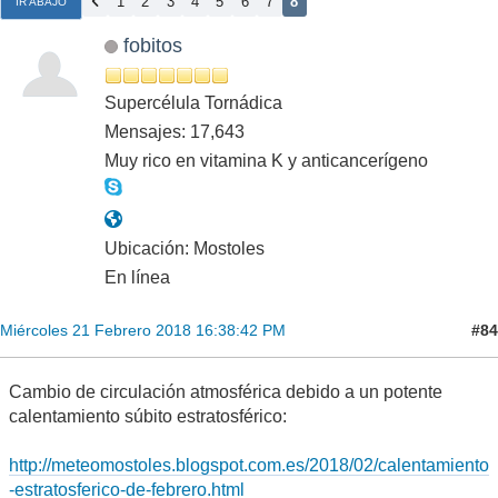
1
2
3
4
5
6
7
8
IR ABAJO
fobitos
Supercélula Tornádica
Mensajes: 17,643
Muy rico en vitamina K y anticancerígeno
Ubicación: Mostoles
En línea
#84
Miércoles 21 Febrero 2018 16:38:42 PM
Cambio de circulación atmosférica debido a un potente
calentamiento súbito estratosférico:
http://meteomostoles.blogspot.com.es/2018/02/calentamiento
-estratosferico-de-febrero.html