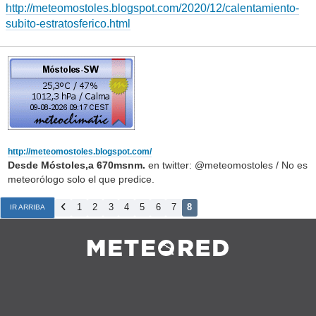
http://meteomostoles.blogspot.com/2020/12/calentamiento-
subito-estratosferico.html
http://meteomostoles.blogspot.com/
Desde Móstoles,a 670msnm.
en twitter: @meteomostoles / No es
meteorólogo solo el que predice.
1
2
3
4
5
6
7
8
IR ARRIBA