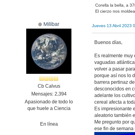
Corella la bella, a 
El cierzo nos moldea
Milibar
Jueves 13 Abril 2023 
Buenos días,
Es realmente muy d
vaguadas atlántica
volver a pasar par
porque así nos lo 
barrera pertinaz de
Cb Calvus
desconocidos en cu
Mensajes: 2,394
adelante los culti
Apasionado de todo lo
cereal afecta a to
que huele a Ciencia
Es impresionante e
aleatorio también 
Me pregunto por qu
En línea
ese fin de semana d