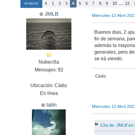
...
1
2
3
4
5
6
7
8
9
10
13
IR ABAJO
JMLB
Miércoles 12 Abril 20
Buenos dias, 2 apu
fin de semana, par
además la mayoria 
generales, pero de
se irá viendo.
Nubecilla
Mensajes: 92
Cádiz
Ubicación: Cádiz
En línea
tatin
Miércoles 12 Abril 20
Cita de: JMLB en 