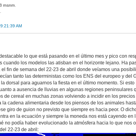
378 msnm.
.
09:21:39 AM
estacable lo que está pasando en el último mes y pico con resp
s cuando los modelos las atisban en el horizonte lejano. Ha 
a el fin de semana del 22-23 de abril donde veíamos una posibil
decían tanto las deterministas como los ENS del europeo y del
 la dorsal para aguarnos la fiesta en el último momento. Si est
anto a ausencia de lluvias en algunas regiones peninsulares 
vos de cereal en muchas zonas volviendo a incidir en los precio
da la cadena alimentaria desde los piensos de los animales has
se giro de guion no previsto que siempre es hacia peor. O dich
entra en la ecuación y siempre la moneda nos está cayendo en la
é no podía haber evolucionado la atmósfera hacia lo que nos o
el 22-23 de abril: