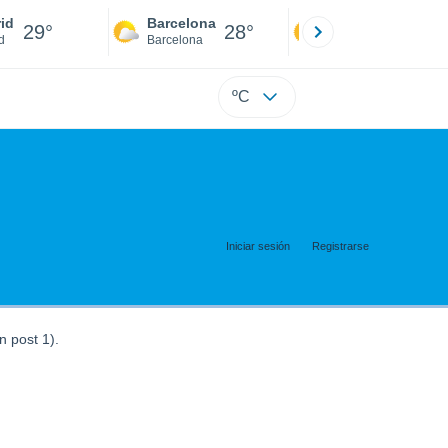
id
Barcelona
Sevilla
29°
28°
31°
d
Barcelona
Sevilla
ºC
Iniciar sesión
Registrarse
n post 1).