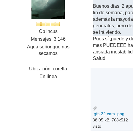
Buenos dias, 2 apu
fin de semana, par
además la mayoria 
generales, pero de
Cb Incus
se irá viendo.
Pues sí ,puede y d
Mensajes: 3,146
mes PUEDEEE haber
Agua señor que nos
ansiada inestabilid
secamos
Salud.
Ubicación: corella
En línea
gfs-22 cam..png
38.05 kB, 768x512
visto