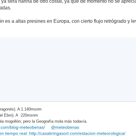
a ya será harina de otro costal, ya que de momento no se apreci
zadas.
n es a altas presines en Europa, con cierto flujo retrógrado y le
ragonés). A 1.140msnm
del Ebro). A 220msnm
la mogollón; pero la Geografía mola más todavía.
rt.com/blog-meteobenas/
@meteobenas
 tiempo real: http://casabringasort.com/estacion-meteorologica/