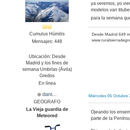
ya veremos, yo vie
modelos van titube
para la semana que
Cumulus Húmilis
Desde Madrid 649 ms
www.ruralsierradeg
Mensajes: 448
Ubicación: Desde
Madrid y los fines de
semana Umbrías (Ávila)
Gredos
En línea
dani...
Miércoles 05 Octubre
GEÓGRAFO
La Vieja guardia de
Ojeando los ensem
Meteored
parte de la Peníns