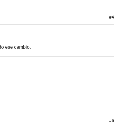
#4
do ese cambio.
#5