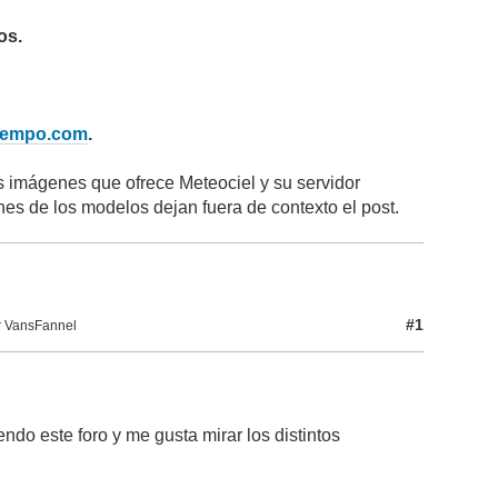
os.
iempo.com
.
as imágenes que ofrece Meteociel y su servidor
nes de los modelos dejan fuera de contexto el post.
#1
r VansFannel
ndo este foro y me gusta mirar los distintos