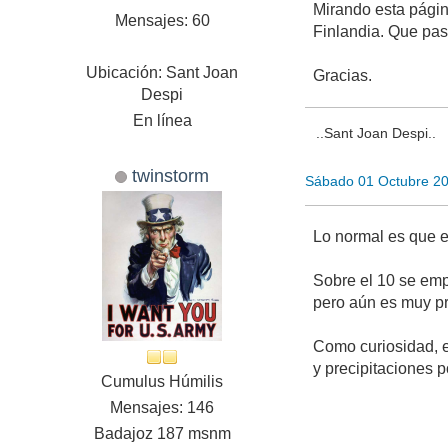
Mirando esta pági
Mensajes: 60
Finlandia. Que pas
Ubicación: Sant Joan
Gracias.
Despi
En línea
..Sant Joan Despi..
twinstorm
Sábado 01 Octubre 2
Lo normal es que e
Sobre el 10 se emp
pero aún es muy p
Como curiosidad, e
y precipitaciones p
Cumulus Húmilis
Mensajes: 146
Badajoz 187 msnm