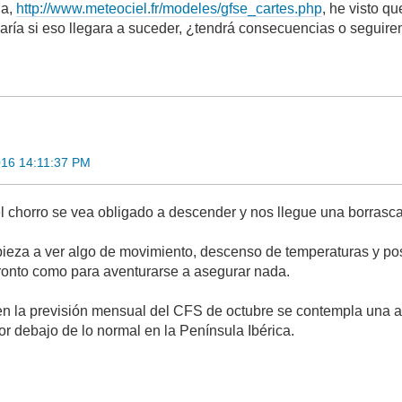
na,
http://www.meteociel.fr/modeles/gfse_cartes.php
, he visto q
aría si eso llegara a suceder, ¿tendrá consecuencias o seguire
016 14:11:37 PM
l chorro se vea obligado a descender y nos llegue una borrasca
ieza a ver algo de movimiento, descenso de temperaturas y pos
ronto como para aventurarse a asegurar nada.
n la previsión mensual del CFS de octubre se contempla una an
or debajo de lo normal en la Península Ibérica.