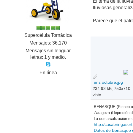
El tema de la lluvi
lluviosas generali
Parece que el patró
Supercélula Tornádica
Mensajes: 36,170
Mensajes sin lenguar
letras: 1 y medio.
En línea
ens octubre.jpg
234.93 kB, 750x710
visto
BENASQUE (Pirineo a
Zaragoza (Depresión 
La comarcalización mo
http://casabringaso
Datos de Benasque en