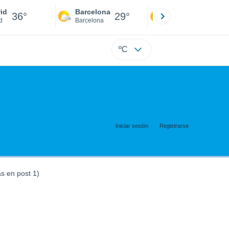
id
Barcelona
Sevilla
36°
29°
38°
d
Barcelona
Sevilla
ºC
Iniciar sesión
Registrarse
s en post 1)