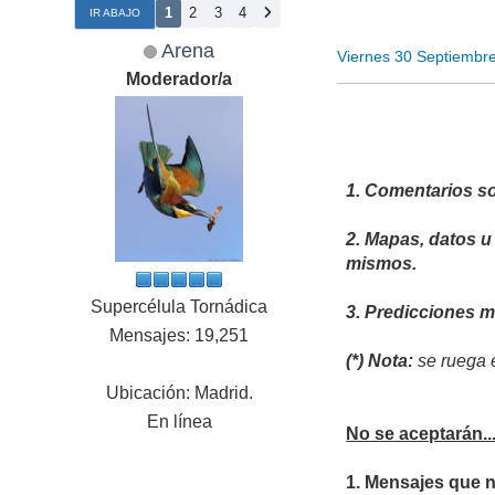
1
2
3
4
IR ABAJO
Arena
Viernes 30 Septiembr
Moderador/a
1. Comentarios so
2. Mapas, datos u
mismos.
Supercélula Tornádica
3. Predicciones 
Mensajes: 19,251
(*) Nota:
se ruega e
Ubicación: Madrid.
En línea
No se aceptarán..
1. Mensajes que 