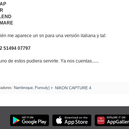
NAP
IR
LEND
 MARE
ién me aparece un sn para una versión italiana y tal:
2 51494 07797
uno de estos pudiera servirte. Ya nos cuentas......
adores:
Nambroque
,
Punsuly
)
NIKON CAPTURE 4