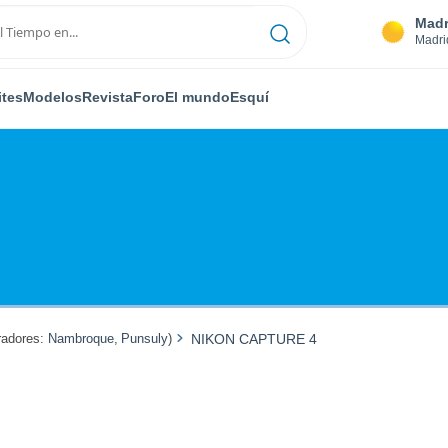
Madr
Madri
ites
Modelos
Revista
Foro
El mundo
Esquí
adores:
Nambroque
,
Punsuly
)
NIKON CAPTURE 4