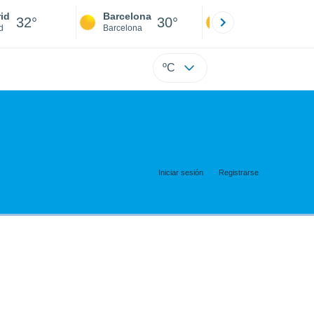
id
Barcelona
Sevilla
32°
30°
34°
d
Barcelona
Sevilla
ºC
Iniciar sesión
Registrarse