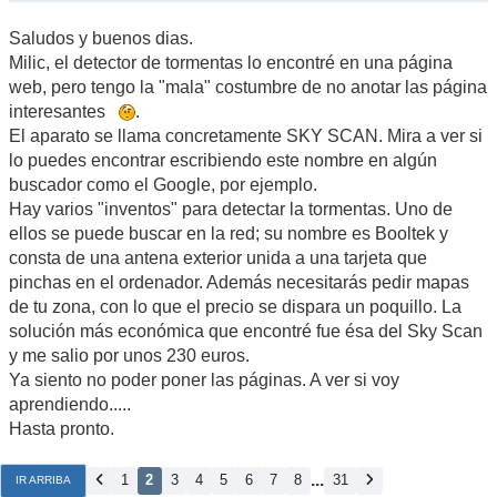
Saludos y buenos dias.
Milic, el detector de tormentas lo encontré en una página
web, pero tengo la "mala" costumbre de no anotar las página
interesantes
.
El aparato se llama concretamente SKY SCAN. Mira a ver si
lo puedes encontrar escribiendo este nombre en algún
buscador como el Google, por ejemplo.
Hay varios "inventos" para detectar la tormentas. Uno de
ellos se puede buscar en la red; su nombre es Booltek y
consta de una antena exterior unida a una tarjeta que
pinchas en el ordenador. Además necesitarás pedir mapas
de tu zona, con lo que el precio se dispara un poquillo. La
solución más económica que encontré fue ésa del Sky Scan
y me salio por unos 230 euros.
Ya siento no poder poner las páginas. A ver si voy
aprendiendo.....
Hasta pronto.
...
1
2
3
4
5
6
7
8
31
IR ARRIBA