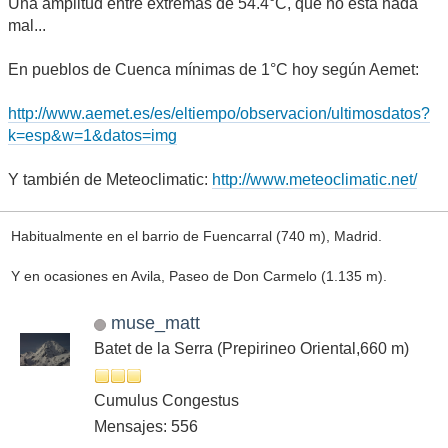
Una amplitud entre extremas de 54.4°C, que no está nada
mal...
En pueblos de Cuenca mínimas de 1°C hoy según Aemet:
http://www.aemet.es/es/eltiempo/observacion/ultimosdatos?
k=esp&w=1&datos=img
Y también de Meteoclimatic:
http://www.meteoclimatic.net/
Habitualmente en el barrio de Fuencarral (740 m), Madrid.
Y en ocasiones en Avila, Paseo de Don Carmelo (1.135 m).
muse_matt
Batet de la Serra (Prepirineo Oriental,660 m)
Cumulus Congestus
Mensajes: 556