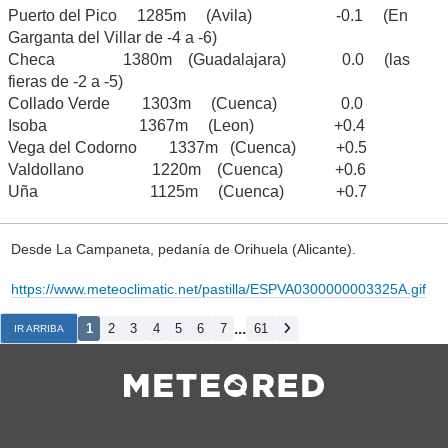
Puerto del Pico 1285m (Avila) -0.1 (En
Garganta del Villar de -4 a -6)
Checa 1380m (Guadalajara) 0.0 (las
fieras de -2 a -5)
Collado Verde 1303m (Cuenca) 0.0
Isoba 1367m (Leon) +0.4
Vega del Codorno 1337m (Cuenca) +0.5
Valdollano 1220m (Cuenca) +0.6
Uña 1125m (Cuenca) +0.7
Desde La Campaneta, pedanía de Orihuela (Alicante).
https://www.meteoclimatic.net/pastilla/ESPVA0300000003325A.gif
...
1
2
3
4
5
6
7
61
IR ARRIBA