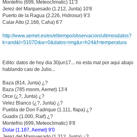
Montefrio (699, Meteoclimatic) 11'3
Jerez del Marquesado (1.212, Junta) 10'8
Puerto de la Ragua (2.226, Hidrosur) 9'3
Calar Alto (2.168, Caha) 6'7
http://www.aemet.es/es/eltiempo/observacion/ultimosdatos?
k=and&l=5107D&w=0&datos=img&x=h24&f=temperatura
Edito: datos de hoy dia 30jun17... no esta mal por aqui abajo
hablando casi de Julio...
Baza (814, Junta) ¿?
Baza (785 msnm, Aemet) 13'4
Orce (¿?, Junta) ¿?
Velez Blanco (¿?, Junta) ¿?
Puebla de Don Fadrique (1.111, Ifapa) ¿?
Guadix (1.000, Raif) ¿?
Montefrio (699, Meteoclimatic) 9'8
Dolar (1.187, Aemet) 9'0
Jerez del Marquesado (1.212, Junta) ¿?