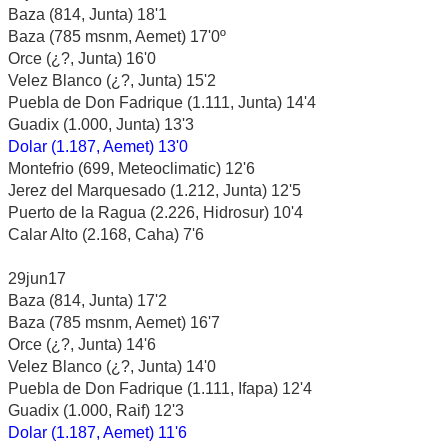
Baza (814, Junta) 18'1
Baza (785 msnm, Aemet) 17'0º
Orce (¿?, Junta) 16'0
Velez Blanco (¿?, Junta) 15'2
Puebla de Don Fadrique (1.111, Junta) 14'4
Guadix (1.000, Junta) 13'3
Dolar (1.187, Aemet) 13'0
Montefrio (699, Meteoclimatic) 12'6
Jerez del Marquesado (1.212, Junta) 12'5
Puerto de la Ragua (2.226, Hidrosur) 10'4
Calar Alto (2.168, Caha) 7'6
29jun17
Baza (814, Junta) 17'2
Baza (785 msnm, Aemet) 16'7
Orce (¿?, Junta) 14'6
Velez Blanco (¿?, Junta) 14'0
Puebla de Don Fadrique (1.111, Ifapa) 12'4
Guadix (1.000, Raif) 12'3
Dolar (1.187, Aemet) 11'6