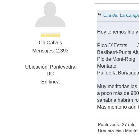
Cita de: La Camp
Hoy tenemos frio y
Cb Calvus
Pica D´Estats 31
Mensajes: 2,393
Besiberri-Punta A
Pic de Mont-Roig
Montarto 2833
Ubicación: Pontevedra
Pui de la Bonaig
DC
En línea
Muy meritorias las
a poco más de 900 m
sanabria habrán ro
Más meritorio aún 
Pontevedra 27 mts,
Urbanización Montep