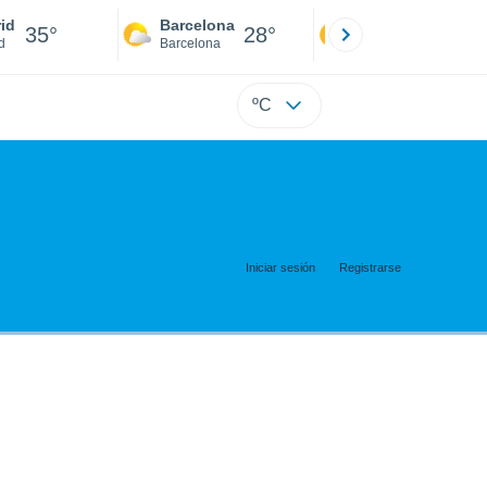
id
Barcelona
Sevilla
35°
28°
34°
d
Barcelona
Sevilla
ºC
Iniciar sesión
Registrarse