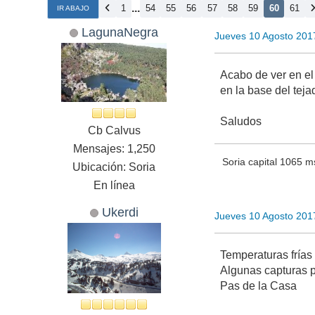
...
1
54
55
56
57
58
59
60
61
IR ABAJO
LagunaNegra
Jueves 10 Agosto 201
Acabo de ver en el
en la base del tej
Saludos
Cb Calvus
Mensajes: 1,250
Soria capital 1065 
Ubicación: Soria
En línea
Ukerdi
Jueves 10 Agosto 201
Temperaturas frías
Algunas capturas p
Pas de la Casa