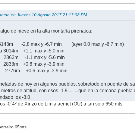
aneta en Jueves 10 Agosto 2017 21:13:08 PM
 algo de nieve en la alta montaña pirenaica:
43m -2.8 max y -6.7 min (ayer 0.0 max y -6.7 min)
lta 3014m +1.1 max y -5.0 min
 2863m -1.1 max y -5.6 min
m +0.6 max y -3.9 min
ua 2776m +0.6 max y -3.9 min
 heladas de hoy en algunos pueblos, sobretodo en puente de s
etros de altitud, con esos -1.9.........que en la cercana puebla
ndado los -3.0
los -0´4º de Xinzo de Limia aemet (OU) a tan solo 650 mts.
orreiro 65mts