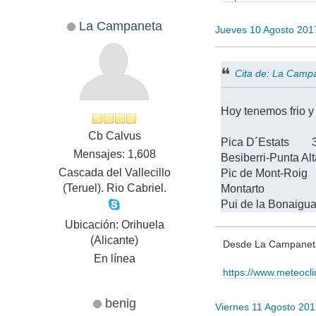
La Campaneta
Jueves 10 Agosto 201
Cita de: La Camp
Hoy tenemos frio y
Cb Calvus
Pica D´Estats 31
Mensajes: 1,608
Besiberri-Punta A
Cascada del Vallecillo
Pic de Mont-Roig
(Teruel). Rio Cabriel.
Montarto 2833
Pui de la Bonaig
Ubicación: Orihuela
(Alicante)
Desde La Campaneta,
En línea
https://www.meteocl
benig
Viernes 11 Agosto 20