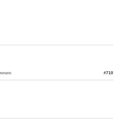
#710
amorano