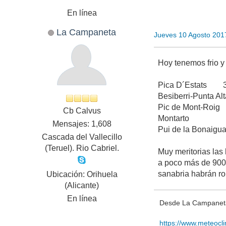
En línea
La Campaneta
Jueves 10 Agosto 201
Hoy tenemos frio y
Pica D´Estats 31
Besiberri-Punta A
Pic de Mont-Roig
Cb Calvus
Montarto 2833
Mensajes: 1,608
Pui de la Bonaig
Cascada del Vallecillo
(Teruel). Rio Cabriel.
Muy meritorias las
a poco más de 900 m
sanabria habrán ro
Ubicación: Orihuela
(Alicante)
En línea
Desde La Campaneta,
https://www.meteocl