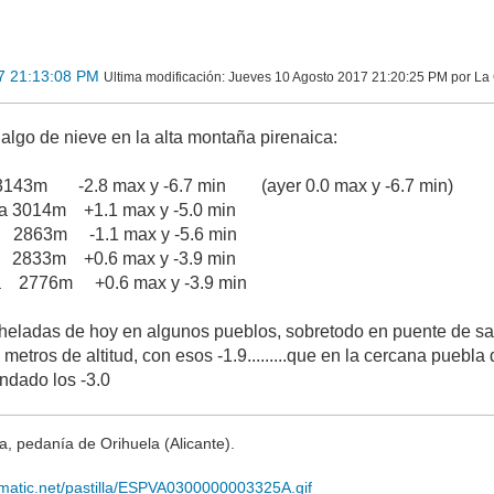
7 21:13:08 PM
Ultima modificación
: Jueves 10 Agosto 2017 21:20:25 PM por L
 algo de nieve en la alta montaña pirenaica:
43m -2.8 max y -6.7 min (ayer 0.0 max y -6.7 min)
lta 3014m +1.1 max y -5.0 min
 2863m -1.1 max y -5.6 min
m +0.6 max y -3.9 min
ua 2776m +0.6 max y -3.9 min
 heladas de hoy en algunos pueblos, sobretodo en puente de s
etros de altitud, con esos -1.9.........que en la cercana puebla
ndado los -3.0
 pedanía de Orihuela (Alicante).
imatic.net/pastilla/ESPVA0300000003325A.gif