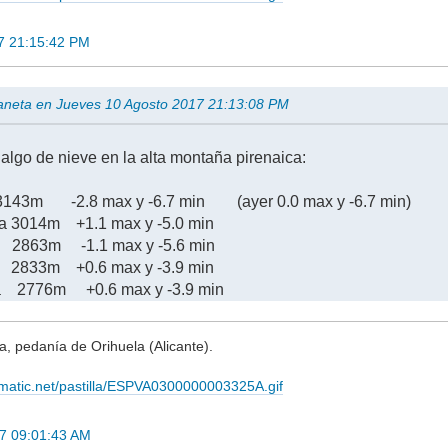
7 21:15:42 PM
aneta en Jueves 10 Agosto 2017 21:13:08 PM
 algo de nieve en la alta montaña pirenaica:
43m -2.8 max y -6.7 min (ayer 0.0 max y -6.7 min)
lta 3014m +1.1 max y -5.0 min
 2863m -1.1 max y -5.6 min
m +0.6 max y -3.9 min
ua 2776m +0.6 max y -3.9 min
 pedanía de Orihuela (Alicante).
imatic.net/pastilla/ESPVA0300000003325A.gif
17 09:01:43 AM