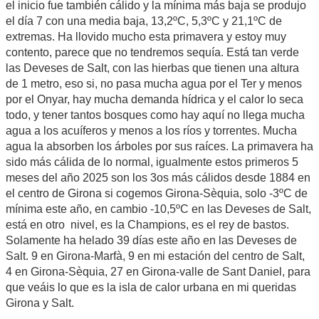
el inicio fue también cálido y la mínima más baja se produjo
el día 7 con una media baja, 13,2ºC, 5,3ºC y 21,1ºC de
extremas. Ha llovido mucho esta primavera y estoy muy
contento, parece que no tendremos sequía. Está tan verde
las Deveses de Salt, con las hierbas que tienen una altura
de 1 metro, eso si, no pasa mucha agua por el Ter y menos
por el Onyar, hay mucha demanda hídrica y el calor lo seca
todo, y tener tantos bosques como hay aquí no llega mucha
agua a los acuíferos y menos a los ríos y torrentes. Mucha
agua la absorben los árboles por sus raíces. La primavera ha
sido más cálida de lo normal, igualmente estos primeros 5
meses del año 2025 son los 3os más cálidos desde 1884 en
el centro de Girona si cogemos Girona-Sèquia, solo -3ºC de
mínima este año, en cambio -10,5ºC en las Deveses de Salt,
está en otro nivel, es la Champions, es el rey de bastos.
Solamente ha helado 39 días este año en las Deveses de
Salt. 9 en Girona-Marfà, 9 en mi estación del centro de Salt,
4 en Girona-Sèquia, 27 en Girona-valle de Sant Daniel, para
que veáis lo que es la isla de calor urbana en mi queridas
Girona y Salt.