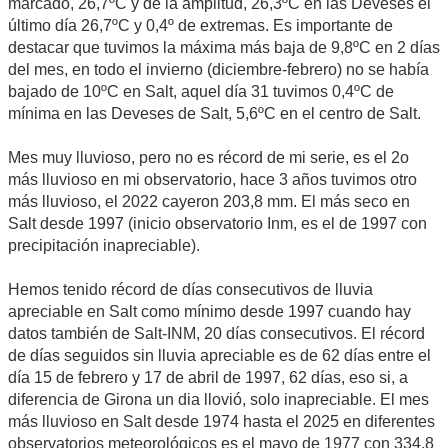
marcado, 26,7ºC y de la amplitud, 26,3ºC en las Deveses el
último día 26,7ºC y 0,4º de extremas. Es importante de
destacar que tuvimos la máxima más baja de 9,8ºC en 2 días
del mes, en todo el invierno (diciembre-febrero) no se había
bajado de 10ºC en Salt, aquel día 31 tuvimos 0,4ºC de
mínima en las Deveses de Salt, 5,6ºC en el centro de Salt.
Mes muy lluvioso, pero no es récord de mi serie, es el 2o
más lluvioso en mi observatorio, hace 3 años tuvimos otro
más lluvioso, el 2022 cayeron 203,8 mm. El más seco en
Salt desde 1997 (inicio observatorio Inm, es el de 1997 con
precipitación inapreciable).
Hemos tenido récord de días consecutivos de lluvia
apreciable en Salt como mínimo desde 1997 cuando hay
datos también de Salt-INM, 20 días consecutivos. El récord
de días seguidos sin lluvia apreciable es de 62 días entre el
día 15 de febrero y 17 de abril de 1997, 62 días, eso si, a
diferencia de Girona un dia llovió, solo inapreciable. El mes
más lluvioso en Salt desde 1974 hasta el 2025 en diferentes
observatorios meteorológicos es el mayo de 1977 con 334,8