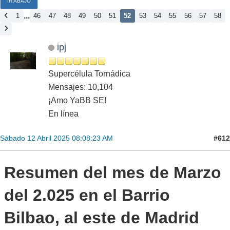
IR ABAJO
...
1
46
47
48
49
50
51
52
53
54
55
56
57
58
ipj
Supercélula Tornádica
Mensajes: 10,104
¡Amo YaBB SE!
En línea
#612
Sábado 12 Abril 2025 08:08:23 AM
Resumen del mes de Marzo
del 2.025 en el Barrio
Bilbao, al este de Madrid