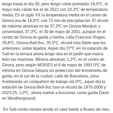
tengo hasta el día 30, pero tengo como promedio 19,4ºC, el
mayo más cálido fue el de 2022 con 20,3ºC de temperatura
media. En el siglo XX la temperatura media en el centro de
Girona era de 16,8ºC con 72 mm de precipitación. El récord
de máxima absoluta es de 37,3ºC en Girona-Montjuïc y
universidad, 37,3ºC, el 30 de mayo de 2001, aunque en el
centro de Girona en garita y hierba, calle Francesc Roges,
35,8ºC, Girona-Bell-lloc, 35,5ºC, récord más fiable que los
anteriores, sobre tejados. Aquel día 37ºC en mi estación de
Salt en la terraza ahora tengo otra en el jardín que marca
bién las máximas. Mínima absoluta: 1,2ºC en el centro de
Girona, pero según MOISES el 6 de mayo de 1991 0ºC de
mínima en Girona-Sèquia sin protección del termómetro de
garita, en el sur de la ciudad, calle de Barcelona, zona
Avellaneda un compañero de trabajo vió 0ºC, aquel día la
estación de Girona-Bell-lloc tuvo el récord de 1970-2008 y
2023-25, 1,0ºC, ahora vuelve a funcionar, como garita Davis
en Weatherground.
En Salt-centro hemos tenido el calor fuerte a finales de mes,