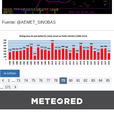
Fuente: @AEMET_SINOBAS
IR ARRIBA
...
1
73
74
75
76
77
78
79
80
81
82
83
84
85
...
171