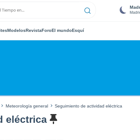
Madr
Madri
ites
Modelos
Revista
Foro
El mundo
Esquí
Meteorología general
Seguimiento de actividad eléctrica
 eléctrica