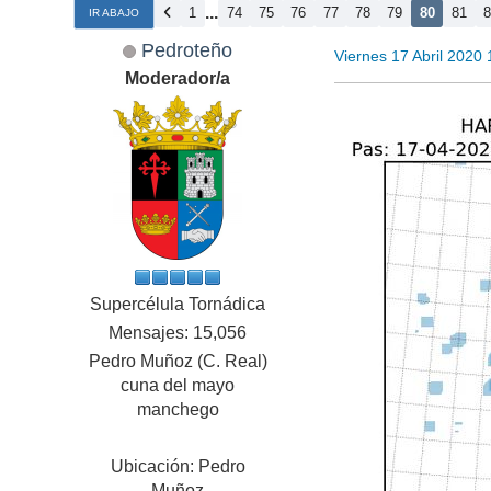
...
1
74
75
76
77
78
79
80
81
IR ABAJO
Pedroteño
Viernes 17 Abril 2020
Moderador/a
Supercélula Tornádica
Mensajes: 15,056
Pedro Muñoz (C. Real)
cuna del mayo
manchego
Ubicación: Pedro
Muñoz