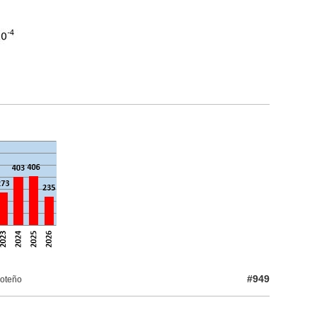
#949
roteño