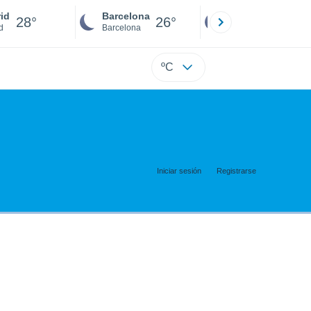
id
Barcelona
Sevilla
28°
26°
26°
d
Barcelona
Sevilla
ºC
Iniciar sesión
Registrarse