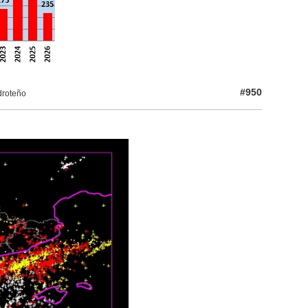
#950
droteño