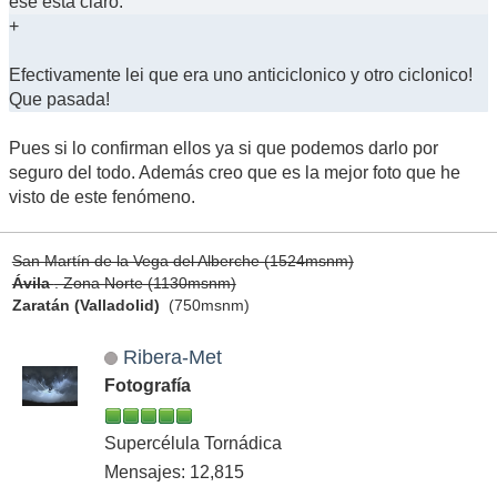
ese está claro.
+
Efectivamente lei que era uno anticiclonico y otro ciclonico!
Que pasada!
Pues si lo confirman ellos ya si que podemos darlo por
seguro del todo. Además creo que es la mejor foto que he
visto de este fenómeno.
San Martín de la Vega del Alberche (1524msnm)
Ávila
. Zona Norte (1130msnm)
Zaratán (Valladolid)
(750msnm)
Ribera-Met
Fotografía
Supercélula Tornádica
Mensajes: 12,815