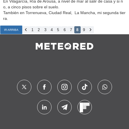
En Vilagarcía, Ría de Arousa, a nivel de mar al salir de casa y si n
o, a cinco pisos sobre el suelo.
También en Torrenueva, Ciudad Real, La Mancha, mi segunda tier
ra.
1
2
3
4
5
6
7
8
9
IR ARRIBA