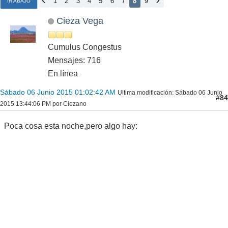
1
2
3
4
5
6
7
8
9
IR ABAJO
Cieza Vega
Cumulus Congestus
Mensajes: 716
En línea
Sábado 06 Junio 2015 01:02:42 AM
Ultima modificación
: Sábado 06 Junio
#84
2015 13:44:06 PM por Ciezano
Poca cosa esta noche,pero algo hay: