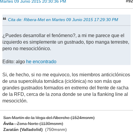
#92
Martes 09 Junio 2015 20:30:36 PM
Cita de: Ribera-Met en Martes 09 Junio 2015 17:29:30 PM
¿Puedes desarrollar el fenómeno?, a mi me parece que el
izquierdo es simplemente un gustnado, tipo manga terrestre,
pero no mesociclónico.
Edito: algo
he encontrado
Si, de hecho, si no me equivoco, los miembros anticiclónicos
de una supercélula tornádica (ciclónica) no son más que
grandes gustnados formados en extremo del frente de racha
de la RFD, cerca de la zona donde se une la flanking line al
mesociclón.
San Martín de la Vega del Alberche (1524msnm)
Ávila
. Zona Norte (1130msnm)
Zaratán (Valladolid)
(750msnm)