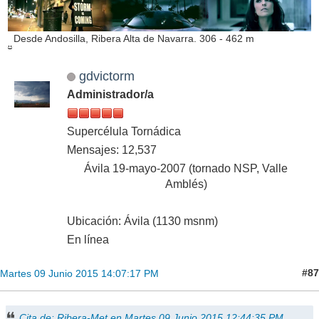
Desde Andosilla, Ribera Alta de Navarra. 306 - 462 m
gdvictorm
Administrador/a
Supercélula Tornádica
Mensajes: 12,537
Ávila 19-mayo-2007 (tornado NSP, Valle
Amblés)
Ubicación: Ávila (1130 msnm)
En línea
#87
Martes 09 Junio 2015 14:07:17 PM
Cita de: Ribera-Met en Martes 09 Junio 2015 12:44:35 PM