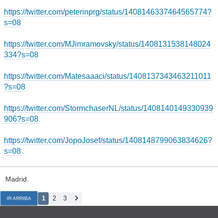
https://twitter.com/peterinprg/status/1408146337464565774?
s=08
https://twitter.com/MJimramovsky/status/1408131538148024
334?s=08
https://twitter.com/Matesaaaci/status/1408137343463211011
?s=08
https://twitter.com/StormchaserNL/status/1408140149330939
906?s=08
https://twitter.com/JopoJosef/status/1408148799063834626?
s=08
Madrid.
1
2
3
IR ARRIBA