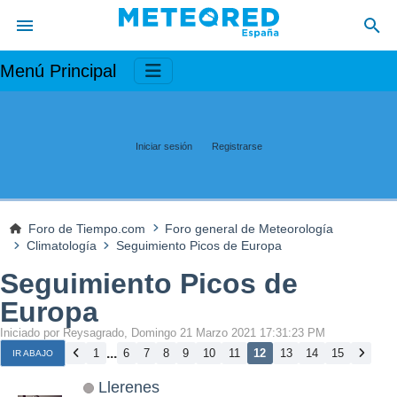
Menú Principal
Iniciar sesión
Registrarse
Foro de Tiempo.com
Foro general de Meteorología
Climatología
Seguimiento Picos de Europa
Seguimiento Picos de
Europa
Iniciado por Reysagrado, Domingo 21 Marzo 2021 17:31:23 PM
...
1
6
7
8
9
10
11
12
13
14
15
IR ABAJO
Llerenes