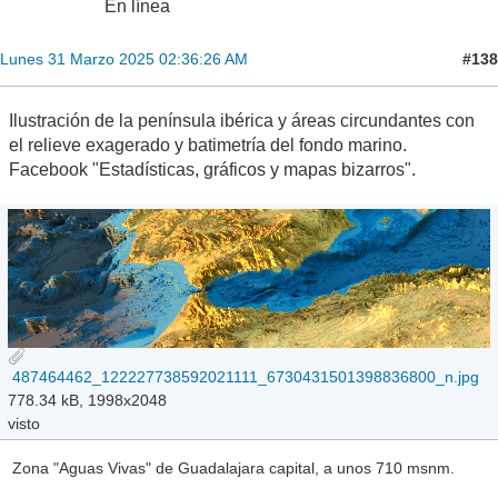
En línea
#138
Lunes 31 Marzo 2025 02:36:26 AM
Ilustración de la península ibérica y áreas circundantes con
el relieve exagerado y batimetría del fondo marino.
Facebook "Estadísticas, gráficos y mapas bizarros".
487464462_122227738592021111_6730431501398836800_n.jpg
778.34 kB, 1998x2048
visto
Zona "Aguas Vivas" de Guadalajara capital, a unos 710 msnm.