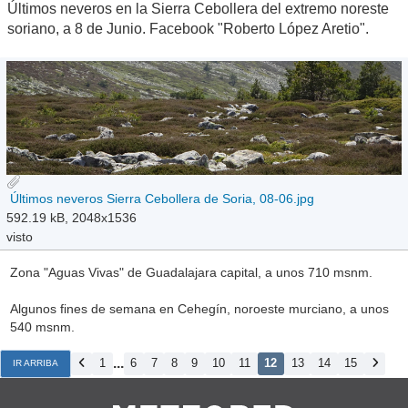
Últimos neveros en la Sierra Cebollera del extremo noreste
soriano, a 8 de Junio. Facebook "Roberto López Aretio".
Últimos neveros Sierra Cebollera de Soria, 08-06.jpg
592.19 kB, 2048x1536
visto
Zona "Aguas Vivas" de Guadalajara capital, a unos 710 msnm.
Algunos fines de semana en Cehegín, noroeste murciano, a unos
540 msnm.
...
1
6
7
8
9
10
11
12
13
14
15
IR ARRIBA