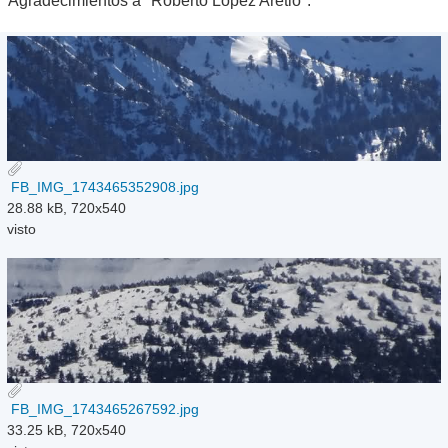
Agradecimientos a "Roberto López Aretio".
FB_IMG_1743465352908.jpg
28.88 kB, 720x540
visto
FB_IMG_1743465267592.jpg
33.25 kB, 720x540