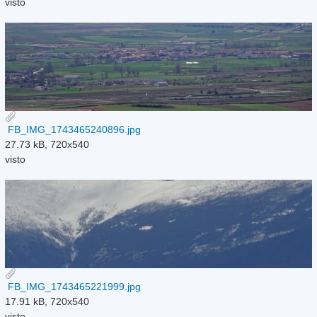
visto
FB_IMG_1743465240896.jpg
27.73 kB, 720x540
visto
FB_IMG_1743465221999.jpg
17.91 kB, 720x540
visto