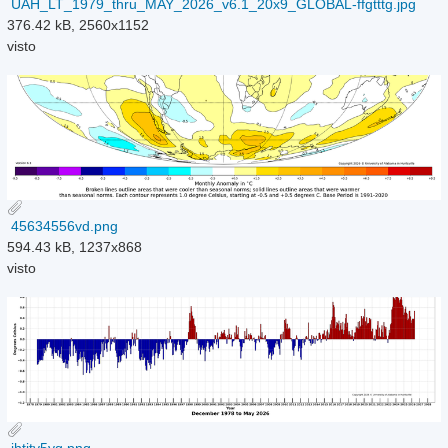
UAH_LT_1979_thru_MAY_2026_v6.1_20x9_GLOBAL-ffgtttg.jpg
376.42 kB, 2560x1152
visto
45634556vd.png
594.43 kB, 1237x868
visto
jhtjty5yg.png