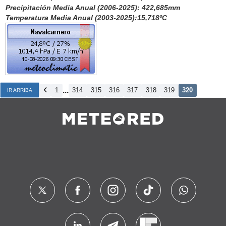
Precipitación Media Anual (2006-2025): 422,685mm
Temperatura Media Anual (2003-2025):15,718ºC
...
1
314
315
316
317
318
319
320
IR ARRIBA