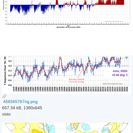
456565767ng.png
657.34 kB, 1380x645
visto