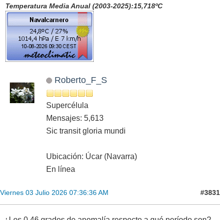
Temperatura Media Anual (2003-2025):15,718ºC
Roberto_F_S
Supercélula
Mensajes: 5,613
Sic transit gloria mundi
Ubicación: Úcar (Navarra)
En línea
#3831
Viernes 03 Julio 2026 07:36:36 AM
¿Los 0,46 grados de anomalía respecto a qué período son?