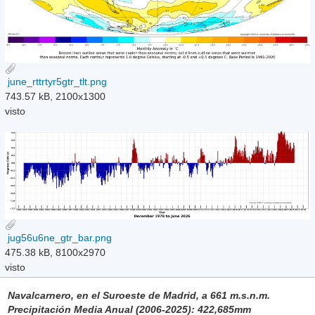
june_rttrtyr5gtr_tlt.png
743.57 kB, 2100x1300
visto
jug56u6ne_gtr_bar.png
475.38 kB, 8100x2970
visto
Navalcarnero, en el Suroeste de Madrid, a 661 m.s.n.m.
Precipitación Media Anual (2006-2025): 422,685mm