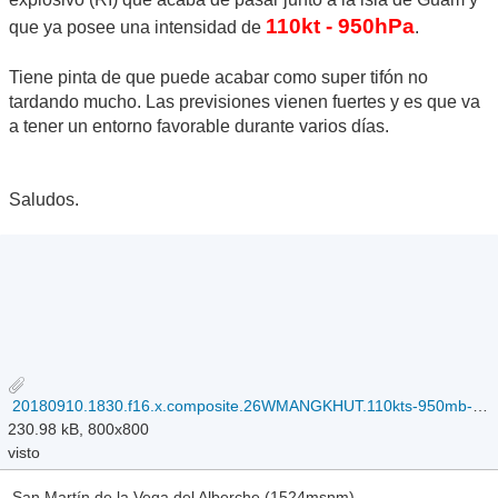
110kt - 950hPa
que ya posee una intensidad de
.
Tiene pinta de que puede acabar como super tifón no
tardando mucho. Las previsiones vienen fuertes y es que va
a tener un entorno favorable durante varios días.
Saludos.
20180910.1830.f16.x.composite.26WMANGKHUT.110kts-950mb-140N-1426E.099pc.jpg
230.98 kB, 800x800
visto
San Martín de la Vega del Alberche (1524msnm)