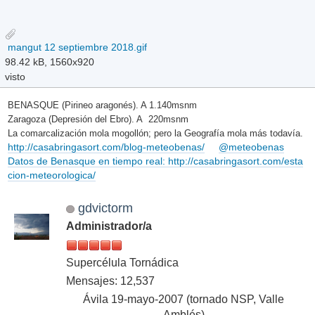
mangut 12 septiembre 2018.gif
98.42 kB, 1560x920
visto
BENASQUE (Pirineo aragonés). A 1.140msnm
Zaragoza (Depresión del Ebro). A 220msnm
La comarcalización mola mogollón; pero la Geografía mola más todavía.
http://casabringasort.com/blog-meteobenas/
@meteobenas
Datos de Benasque en tiempo real: http://casabringasort.com/esta
cion-meteorologica/
gdvictorm
Administrador/a
Supercélula Tornádica
Mensajes: 12,537
Ávila 19-mayo-2007 (tornado NSP, Valle
Amblés)