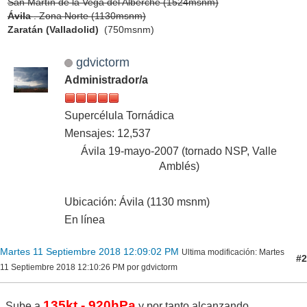
San Martín de la Vega del Alberche (1524msnm)
Ávila
. Zona Norte (1130msnm)
Zaratán (Valladolid)
(750msnm)
gdvictorm
Administrador/a
Supercélula Tornádica
Mensajes: 12,537
Ávila 19-mayo-2007 (tornado NSP, Valle
Amblés)
Ubicación: Ávila (1130 msnm)
En línea
Martes 11 Septiembre 2018 12:09:02 PM
Ultima modificación
: Martes
#2
11 Septiembre 2018 12:10:26 PM por gdvictorm
135kt - 920hPa
Sube a
y por tanto alcanzando