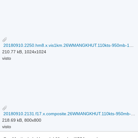
20180910.2250.hm8.x.vis1km.26WMANGKHUT.110kts-950mb-140N-1426E.100pc.jpg
210.77 kB, 1024x1024
visto
20180910.2131.f17.x.composite.26WMANGKHUT.110kts-950mb-140N-1426E.075pc.jpg
218.69 kB, 800x800
visto