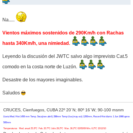
Na.....
Vientos máximos sostenidos de 290Km/h con Rachas
hasta 340Km/h, una nimiedad.
Leyendo la discusión del JWTC salvo algo imprevisto Cat.5
comodo en la costa norte de Luzón.
Desastre de los mayores imaginables.
Saludos
CRUCES, Cienfuegos, CUBA 22º 20`N; 80º 16`W; 90-100 msnm
Lluvia Med. Hist 1456 mm Temp. Seca(nov-abril) 288mm Temp Lluv.(may-oct) 1200mm, Record Hist diario: 1 Jun 1988 aprox
500mm
Temperaturas Med. anual 25.3ºC Feb. 20.7ºC Julio 28.2ºC Max. 36.2ºC 02/05/09 Min. 6.2ºC 15/12/10