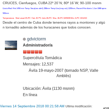
CRUCES, Cienfuegos, CUBA 22º 20`N; 80º 16`W; 90-100 msnm
Lluvia Med. Hist 1456 mm Temp. Seca(nov-abril) 288mm Temp Lluv.(may-oct) 1200mm, Record Hist diario: 1 Jun 1988 aprox
500mm
Temperaturas Med. anual 25.3ºC Feb. 20.7ºC Julio 28.2ºC Max. 36.2ºC 02/05/09 Min. 6.2ºC 15/12/10
Desde el centro de Cuba donde tenemos rayos a montones y algú
n tornadito además de los huracanes que todos conocen.
gdvictorm
Administrador/a
Supercélula Tornádica
Mensajes: 12,537
Ávila 19-mayo-2007 (tornado NSP, Valle
Amblés)
Ubicación: Ávila (1130 msnm)
En línea
Viernes 14 Septiembre 2018 00:21:58 AM
Ultima modificación
:
#10