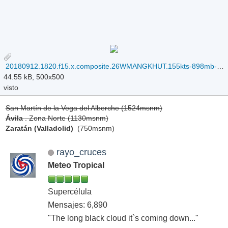
20180912.1820.f15.x.composite.26WMANGKHUT.155kts-898mb-143N-1325E.083pc.jpg
44.55 kB, 500x500
visto
San Martín de la Vega del Alberche (1524msnm)
Ávila
. Zona Norte (1130msnm)
Zaratán (Valladolid)
(750msnm)
rayo_cruces
Meteo Tropical
Supercélula
Mensajes: 6,890
"The long black cloud it`s coming down..."