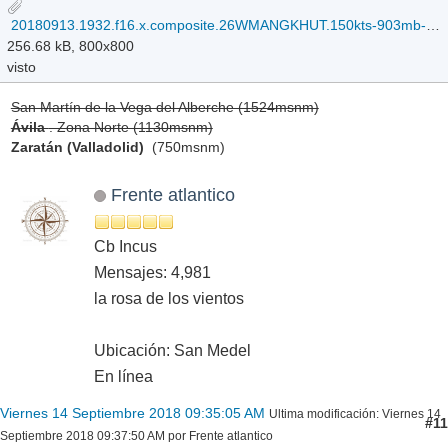
20180913.1932.f16.x.composite.26WMANGKHUT.150kts-903mb-152N-1279E.097pc.jpg
256.68 kB, 800x800
visto
San Martín de la Vega del Alberche (1524msnm)
Ávila
. Zona Norte (1130msnm)
Zaratán (Valladolid)
(750msnm)
Frente atlantico
Cb Incus
Mensajes: 4,981
la rosa de los vientos
Ubicación: San Medel
En línea
Viernes 14 Septiembre 2018 09:35:05 AM
Ultima modificación
: Viernes 14
#11
Septiembre 2018 09:37:50 AM por Frente atlantico