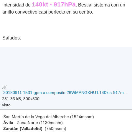
140kt - 917hPa
intensidad de
. Bestial sistema con un
anillo convectivo casi perfecto en su centro.
Saludos.
20180911.1531.gpm.x.composite.26WMANGKHUT.140kts-917mb-137N-1387E.044pc.jpg
231.33 kB, 800x800
visto
San Martín de la Vega del Alberche (1524msnm)
Ávila
. Zona Norte (1130msnm)
Zaratán (Valladolid)
(750msnm)