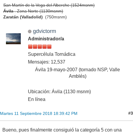
San Martín de la Vega del Alberche (1524msnm)
Ávila
. Zona Norte (1130msnm)
Zaratán (Valladolid)
(750msnm)
gdvictorm
Administrador/a
Supercélula Tornádica
Mensajes: 12,537
Ávila 19-mayo-2007 (tornado NSP, Valle
Amblés)
Ubicación: Ávila (1130 msnm)
En línea
#3
Martes 11 Septiembre 2018 18:39:42 PM
Bueno, pues finalmente consiguió la categoría 5 con una