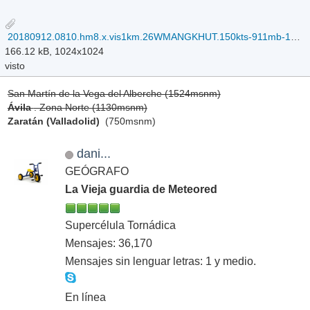
20180912.0810.hm8.x.vis1km.26WMANGKHUT.150kts-911mb-140N-1352E.100pc.jpg
166.12 kB, 1024x1024
visto
San Martín de la Vega del Alberche (1524msnm)
Ávila
. Zona Norte (1130msnm)
Zaratán (Valladolid)
(750msnm)
dani...
GEÓGRAFO
La Vieja guardia de Meteored
Supercélula Tornádica
Mensajes: 36,170
Mensajes sin lenguar letras: 1 y medio.
En línea