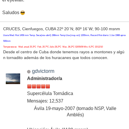
Saludos
CRUCES, Cienfuegos, CUBA 22º 20`N; 80º 16`W; 90-100 msnm
Lluvia Med. Hist 1456 mm Temp. Seca(nov-abril) 288mm Temp Lluv.(may-oct) 1200mm, Record Hist diario: 1 Jun 1988 aprox
500mm
Temperaturas Med. anual 25.3ºC Feb. 20.7ºC Julio 28.2ºC Max. 36.2ºC 02/05/09 Min. 6.2ºC 15/12/10
Desde el centro de Cuba donde tenemos rayos a montones y algú
n tornadito además de los huracanes que todos conocen.
gdvictorm
Administrador/a
Supercélula Tornádica
Mensajes: 12,537
Ávila 19-mayo-2007 (tornado NSP, Valle
Amblés)