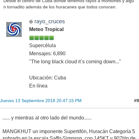
Desde el centro de Cuba donde tenemos rayos a montones y algú
n tornadito además de los huracanes que todos conocen.
rayo_cruces
Meteo Tropical
Supercélula
Mensajes: 6,890
"The long black cloud it`s coming down..."
Ubicación: Cuba
En línea
#9
Jueves 13 Septiembre 2018 20:47:15 PM
...... y mientras al otro lado del mundo......
MANGKHUT un imponente Supertifón, Huracán Categoría 5
sobrado en la escala Saffir-Simpson, con 145KT y 907Hp de