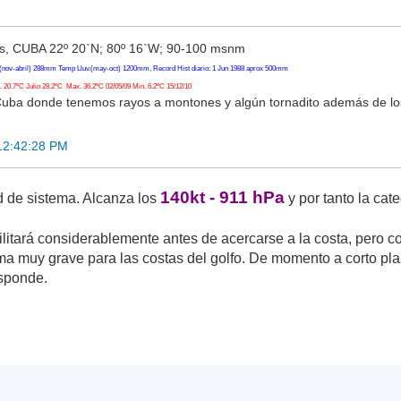
, CUBA 22º 20`N; 80º 16`W; 90-100 msnm
(nov-abril) 288mm Temp Lluv.(may-oct) 1200mm, Record Hist diario: 1 Jun 1988 aprox 500mm
20.7ºC Julio 28.2ºC Max. 36.2ºC 02/05/09 Min. 6.2ºC 15/12/10
Cuba donde tenemos rayos a montones y algún tornadito además de l
12:42:28 PM
140kt - 911 hPa
 de sistema. Alcanza los
y por tanto la cat
litará considerablemente antes de acercarse a la costa, pero c
a muy grave para las costas del golfo. De momento a corto pla
esponde.