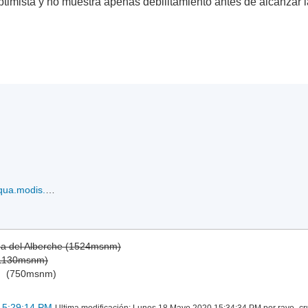
timista y no muestra apenas debilitamiento antes de alcanzar l
20200518.074000.aqua.modis.Visible.tc2001BAMPHAN.covg100p0.modislance.res1km.jpg
ga del Alberche (1524msnm)
(1130msnm)
)
(750msnm)
15:29:14 PM
Ultima modificación
: Lunes 18 Mayo 2020 15:34:34 PM por rayo_cr