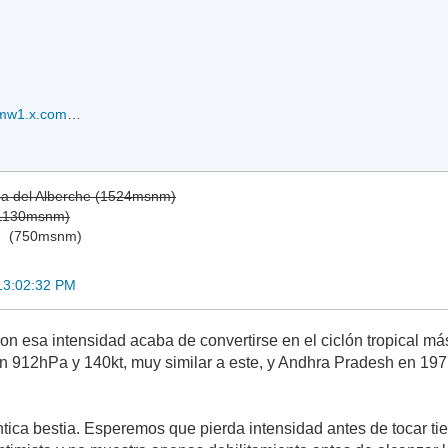
20200518.0737.gcomw1.x.composite.01BAMPHAN.140kts-911mb-136N-864E.097pc.jpg
ga del Alberche (1524msnm)
(1130msnm)
)
(750msnm)
13:02:32 PM
n esa intensidad acaba de convertirse en el ciclón tropical más
 912hPa y 140kt, muy similar a este, y Andhra Pradesh en 19
tica bestia. Esperemos que pierda intensidad antes de tocar tie