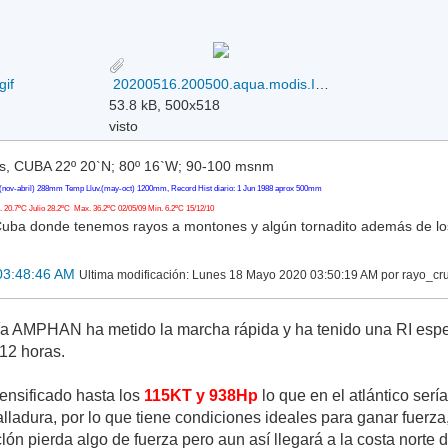
gif
20200516.200500.aqua.modis.Infrared.tc2001BAMPHAN.covg99p4.modislance.res1km.jpg
53.8 kB, 500x518
visto
, CUBA 22º 20`N; 80º 16`W; 90-100 msnm
(nov-abril) 288mm Temp Lluv.(may-oct) 1200mm, Record Hist diario: 1 Jun 1988 aprox 500mm
20.7ºC Julio 28.2ºC Max. 36.2ºC 02/05/09 Min. 6.2ºC 15/12/10
Cuba donde tenemos rayos a montones y algún tornadito además de l
03:48:46 AM
Ultima modificación
: Lunes 18 Mayo 2020 03:50:19 AM por rayo_cr
a AMPHAN ha metido la marcha rápida y ha tenido una RI espec
12 horas.
nsificado hasta los
115KT y 938Hp
lo que en el atlántico serí
alladura, por lo que tiene condiciones ideales para ganar fuerza
lón pierda algo de fuerza pero aun así llegará a la costa norte