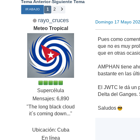
Tema Anterior
-
Siguiente Tema
1
2
IR ABAJO
rayo_cruces
Domingo 17 Mayo 202
Meteo Tropical
Pues como comenta
que no es muy prol
que en otras ocasi
AMPHAN tiene ahor
bastante en las últ
El JWTC le dá un p
Supercélula
Delta del Ganges.
Mensajes: 6,890
"The long black cloud
Saludos
it`s coming down..."
Ubicación: Cuba
En línea