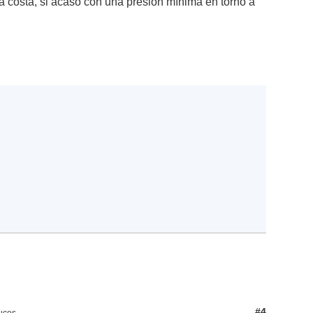
a costa, si acaso con una presión mínima en torno a
#4
uces