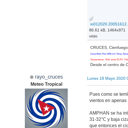
io012020.20051612.
86.61 kB, 1464x971
visto
CRUCES, Cienfuegos
Lluvia Med. Hist 1456 mm Temp. Seca
Temperaturas Med. anual 25.3ºC Feb. 
Desde el centro de 
rayo_cruces
Lunes 18 Mayo 2020 
Meteo Tropical
Pues como se temí
vientos en apenas 
AMPHAN se ha inte
31-32°C y baja ciz
que entonces el cic