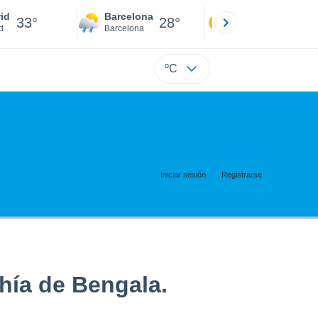
id
Barcelona
Sevilla
33°
28°
34°
d
Barcelona
Sevilla
ºC
Iniciar sesión
Registrarse
í­a de Bengala.