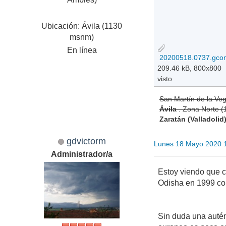
Ubicación: Ávila (1130
msnm)
En línea
209.46 kB, 800x800
visto
San Martín de la Ve
Ávila
. Zona Norte 
Zaratán (Valladolid
gdvictorm
Lunes 18 Mayo 2020 
Administrador/a
Estoy viendo que co
Odisha en 1999 con
Sin duda una autén