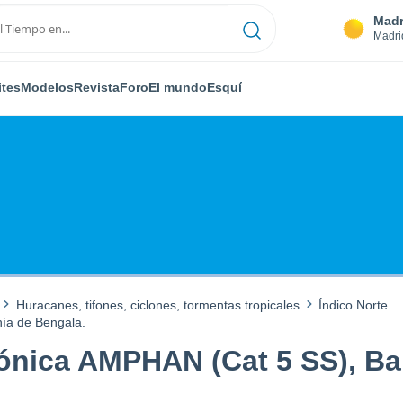
Madr
Madri
ites
Modelos
Revista
Foro
El mundo
Esquí
Huracanes, tifones, ciclones, tormentas tropicales
Índico Norte
í­a de Bengala.
ónica AMPHAN (Cat 5 SS), Bah