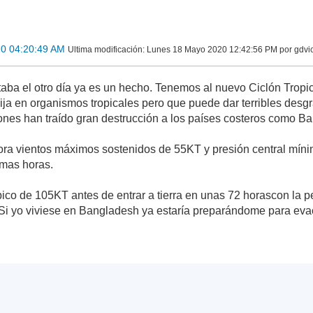
0 04:20:49 AM
Ultima modificación
: Lunes 18 Mayo 2020 12:42:56 PM por gdvi
ba el otro día ya es un hecho. Tenemos al nuevo Ciclón Trop
ija en organismos tropicales pero que puede dar terribles de
ones han traído gran destrucción a los países costeros como B
a vientos máximos sostenidos de 55KT y presión central mínim
imas horas.
ico de 105KT antes de entrar a tierra en unas 72 horascon la pe
 Si yo viviese en Bangladesh ya estaría preparándome para e