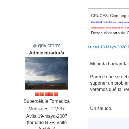
CRUCES, Cienfuegos
Lluvia Med. Hist 1456 mm Temp. Seca
Temperaturas Med. anual 25.3ºC Feb. 
Desde el centro de 
gdvictorm
Lunes 18 Mayo 2020 
Administrador/a
Menuda barbaridad
Parece que se debi
suponer un problem
veremos qué tal r
Supercélula Tornádica
Un saludo.
Mensajes: 12,537
Ávila 19-mayo-2007
(tornado NSP, Valle
Amblés)