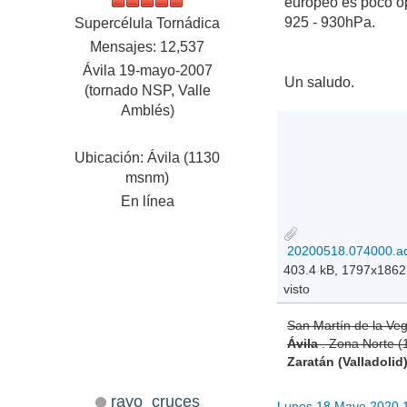
europeo es poco op
925 - 930hPa.
Supercélula Tornádica
Mensajes: 12,537
Ávila 19-mayo-2007
Un saludo.
(tornado NSP, Valle
Amblés)
Ubicación: Ávila (1130
msnm)
En línea
403.4 kB, 1797x1862
visto
San Martín de la Ve
Ávila
. Zona Norte 
Zaratán (Valladolid
rayo_cruces
Lunes 18 Mayo 2020 