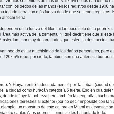
as. Vientos sostenidos de más de 315km/h no los han tenido má
ar con los dedos de las manos (en los registros desde 1900 hast
 ha tocado tierra con más fuerza desde que se tienen registros. 
al tocar tierra.
dependen de la fuerza del tifón, ni tampoco solo de la pobrez
del área más activa de la tormenta. Ni qué decir tiene que si es
Amsterdam, por muy desarrollados que estén, la destrucción iba a
an podido evitar muchísimos de los daños personales, pero es
 de 120km/h (que, por cierto, también son una auténtica burrada
rdo. Y Haiyan entró "adecuadamente" por Tacloban (ciudad de m
 de la ciudad como huracán categoría 5 fuerte. Eso en cualquier
, donde influye la pobreza pero también la geografía, mucho más
caciones terrestres al exterior (por no decir imposible con t
or ejemplo, un monstruo de este calibre en Miami es devastació
ía otro cantar. A los pobres filipinos se les ha juntado todo.