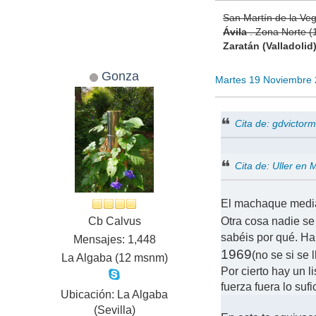
San Martín de la Ve
Ávila
. Zona Norte 
Zaratán (Valladolid
Gonza
Martes 19 Noviembre
Cita de: gdvicto
Cita de: Uller en
El machaque mediát
Cb Calvus
Otra cosa nadie se
sabéis por qué. H
Mensajes: 1,448
1969
(no se si se
La Algaba (12 msnm)
Por cierto hay un l
fuerza fuera lo su
Ubicación: La Algaba
(Sevilla)