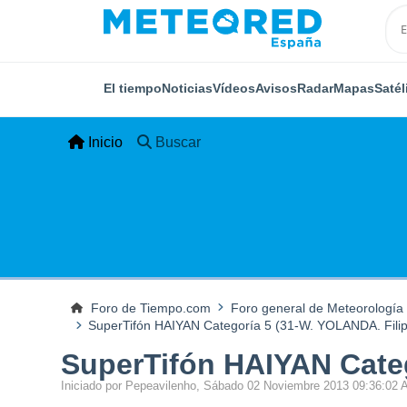
El tiempo
Noticias
Vídeos
Avisos
Radar
Mapas
Satél
Inicio
Buscar
Foro de Tiempo.com
Foro general de Meteorología
SuperTifón HAIYAN Categoría 5 (31-W. YOLANDA. Filipi
SuperTifón HAIYAN Categ
Iniciado por Pepeavilenho, Sábado 02 Noviembre 2013 09:36:02