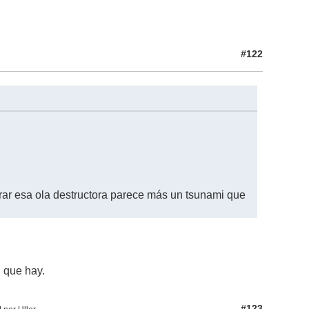
#122
trar esa ola destructora parece más un tsunami que
n que hay.
#123