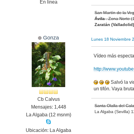
En línea
San Martín de la Ve
Ávila
. Zona Norte 
Zaratán (Valladolid
Gonza
Lunes 18 Noviembre 
Vídeo más espectac
http://www.youtu
Salvó la vi
un tifón. Vaya brut
Cb Calvus
Santa Olalla del Ca
Mensajes: 1,448
La Algaba (Sevilla)
La Algaba (12 msnm)
Ubicación: La Algaba