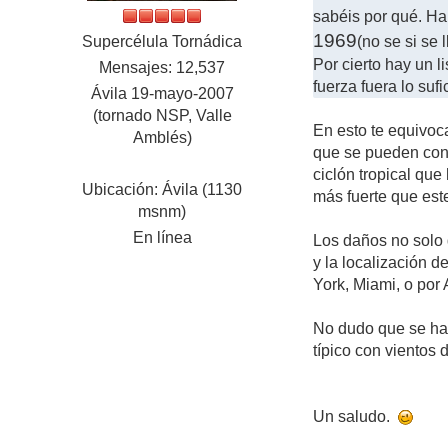
sabéis por qué. H
1969
Supercélula Tornádica
(no se si se
Por cierto hay un l
Mensajes: 12,537
fuerza fuera lo su
Ávila 19-mayo-2007
(tornado NSP, Valle
En esto te equivoc
Amblés)
que se pueden cont
ciclón tropical que
Ubicación: Ávila (1130
más fuerte que este 
msnm)
En línea
Los daños no solo 
y la localización 
York, Miami, o por 
No dudo que se hay
típico con vientos
Un saludo.