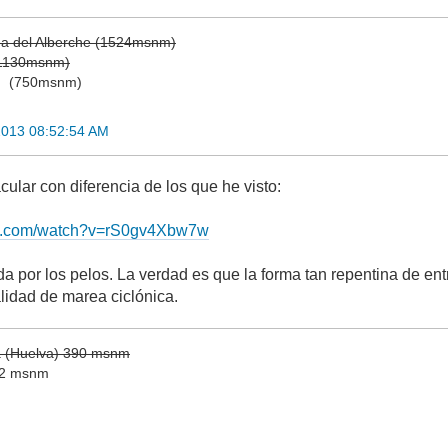
ga del Alberche (1524msnm)
(1130msnm)
)
(750msnm)
2013 08:52:54 AM
ular con diferencia de los que he visto:
be.com/watch?v=rS0gv4Xbw7w
da por los pelos. La verdad es que la forma tan repentina de en
alidad de marea ciclónica.
la (Huelva) 390 msnm
 12 msnm