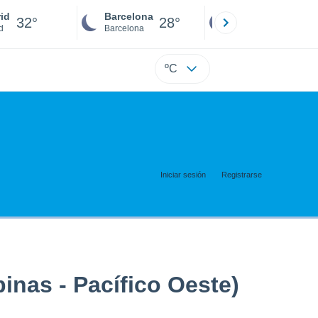
id
Barcelona
Sevilla
32°
28°
32°
d
Barcelona
Sevilla
ºC
Iniciar sesión
Registrarse
inas - Pacífico Oeste)