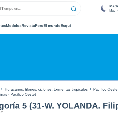
Madr
Madri
ites
Modelos
Revista
Foro
El mundo
Esquí
Huracanes, tifones, ciclones, tormentas tropicales
Pacífico Oeste
nas - Pacífico Oeste)
oría 5 (31-W. YOLANDA. Filip
 AM