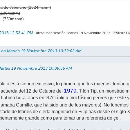
ga del Alberche (1524msnm)
(1130msnm)
)
(750msnm)
 2013 12:53:41 PM
Ultima modificación
: Martes 19 Noviembre 2013 12:56:02 P
rm en Martes 19 Noviembre 2013 10:32:02 AM
 Martes 19 Noviembre 2013 10:09:55 AM
ico está siendo excesivo, lo primero que los muertos tenían que
1979
 acuerda del 12 de Octubre del
, Tifón Tip, un monstruo 
a habido huracanes en el Atlántico muchísimo peores que este
 llamaba Camille, que ha sido uno de los mayores). No tenemos
istado de tifones de cierta magnitud en Filipinas desde el siglo 
ficientemente grande como para tomar una referencia de çel.