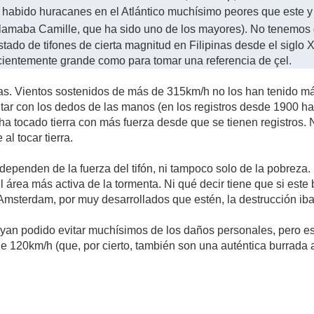
a habido huracanes en el Atlántico muchísimo peores que este
 llamaba Camille, que ha sido uno de los mayores). No tenemos
istado de tifones de cierta magnitud en Filipinas desde el siglo 
ficientemente grande como para tomar una referencia de çel.
as. Vientos sostenidos de más de 315km/h no los han tenido má
ar con los dedos de las manos (en los registros desde 1900 hast
 ha tocado tierra con más fuerza desde que se tienen registros. 
al tocar tierra.
dependen de la fuerza del tifón, ni tampoco solo de la pobrez
del área más activa de la tormenta. Ni qué decir tiene que si es
Amsterdam, por muy desarrollados que estén, la destrucción iba a
an podido evitar muchísimos de los daños personales, pero es
 de 120km/h (que, por cierto, también son una auténtica burrada