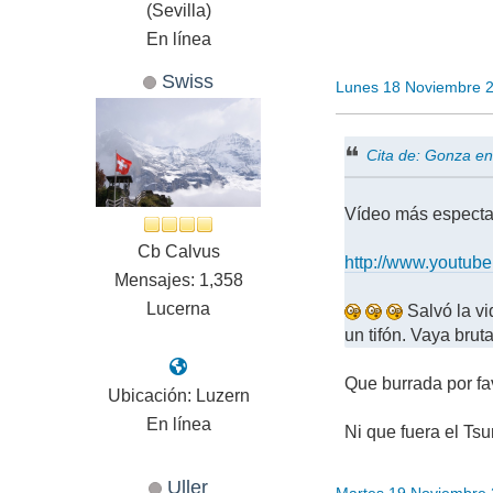
(Sevilla)
En línea
Swiss
Lunes 18 Noviembre 
Cita de: Gonza e
Vídeo más espectac
Cb Calvus
http://www.youtu
Mensajes: 1,358
Lucerna
Salvó la vi
un tifón. Vaya brut
Que burrada por f
Ubicación: Luzern
En línea
Ni que fuera el Ts
Uller
Martes 19 Noviembre 