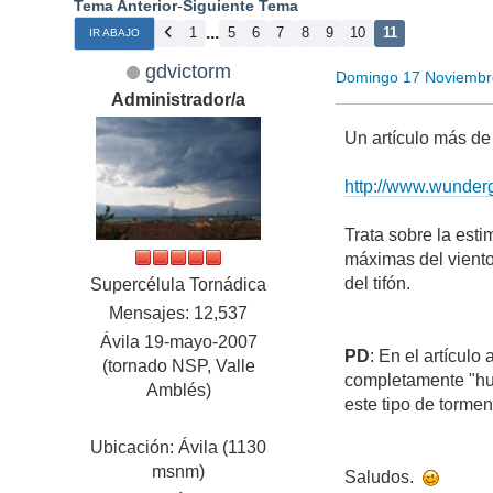
Tema Anterior
-
Siguiente Tema
...
1
5
6
7
8
9
10
11
IR ABAJO
gdvictorm
Domingo 17 Noviembr
Administrador/a
Un artículo más de 
http://www.wunder
Trata sobre la est
máximas del viento
del tifón.
Supercélula Tornádica
Mensajes: 12,537
Ávila 19-mayo-2007
PD
: En el artículo
(tornado NSP, Valle
completamente "hue
Amblés)
este tipo de tormen
Ubicación: Ávila (1130
msnm)
Saludos.