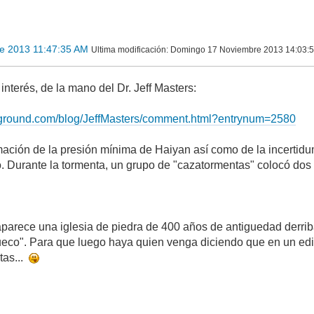
e 2013 11:47:35 AM
Ultima modificación
: Domingo 17 Noviembre 2013 14:03:5
interés, de la mano del Dr. Jeff Masters:
ground.com/blog/JeffMasters/comment.html?entrynum=2580
imación de la presión mínima de Haiyan así como de la incertidu
. Durante la tormenta, un grupo de "cazatormentas" colocó dos b
 aparece una iglesia de piedra de 400 años de antiguedad derriba
co". Para que luego haya quien venga diciendo que en un edif
tas...