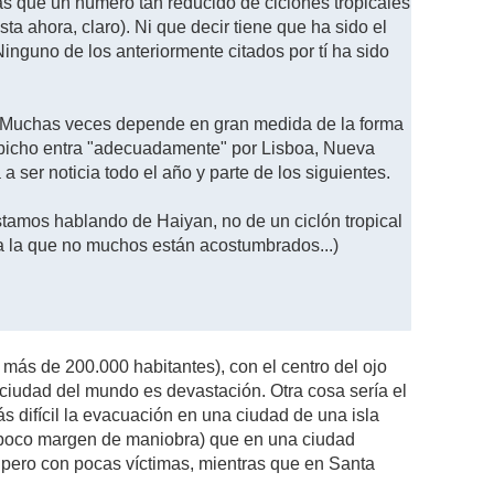
s que un número tan reducido de ciclones tropicales
a ahora, claro). Ni que decir tiene que ha sido el
Ninguno de los anteriormente citados por tí ha sido
a. Muchas veces depende en gran medida de la forma
te bicho entra "adecuadamente" por Lisboa, Nueva
 ser noticia todo el año y parte de los siguientes.
tamos hablando de Haiyan, no de un ciclón tropical
 a la que no muchos están acostumbrados...)
ás de 200.000 habitantes), con el centro del ojo
 ciudad del mundo es devastación. Otra cosa sería el
 difícil la evacuación en una ciudad de una isla
an poco margen de maniobra) que en una ciudad
n pero con pocas víctimas, mientras que en Santa