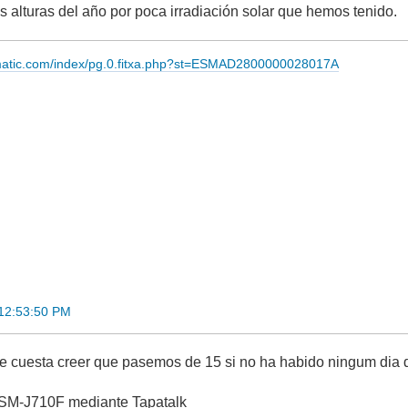
as alturas del año por poca irradiación solar que hemos tenido.
imatic.com/index/pg.0.fitxa.php?st=ESMAD2800000028017A
 12:53:50 PM
 cuesta creer que pasemos de 15 si no ha habido ningum dia d
SM-J710F mediante Tapatalk