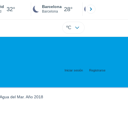
id
Barcelona
Sevilla
32°
28°
30°
d
Barcelona
Sevilla
ºC
Iniciar sesión
Registrarse
Agua del Mar. Año 2018