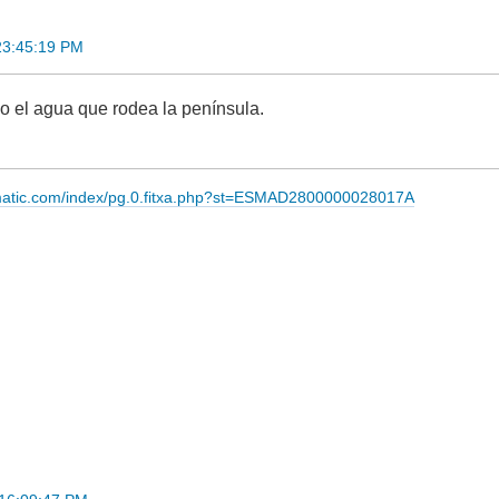
23:45:19 PM
o el agua que rodea la península.
imatic.com/index/pg.0.fitxa.php?st=ESMAD2800000028017A