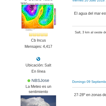
Viernes 20 Julio 2018
El agua del mar est
Salt, 3 km al oeste d
Cb Incus
Mensajes: 4,417
Ubicación: Salt
En línea
NBSJose
Domingo 09 Septiemb
La Meteo es un
sentimiento
27-28º en zonas de