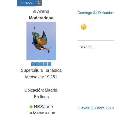
1
IR ABAJO
Arena
Domingo 31 Diciembr
Moderador/a
Madrid.
Supercélula Tornádica
Mensajes: 19,251
Ubicación: Madrid.
En línea
NBSJose
Jueves 11 Enero 2018
La Meteo es un