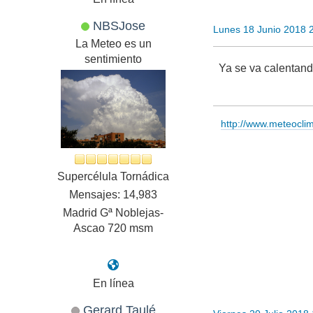
NBSJose
Lunes 18 Junio 2018 
La Meteo es un
sentimiento
Ya se va calentand
http://www.meteocl
Supercélula Tornádica
Mensajes: 14,983
Madrid Gª Noblejas-
Ascao 720 msm
En línea
Gerard Taulé