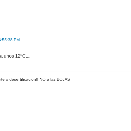
23:55:38 PM
a unos 12ºC....
rte o desertificación!! NO a las BOJAS