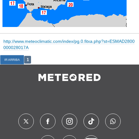
http://www.meteoclimatic.com/index/pg.0.fitxa.php?st=ESMAD2800
000028017A
1
IR ARRIBA