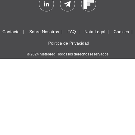
Contacto
Sobre Nosotros
FAQ
Nota Legal
Cookies
Política de Privacidad
© 2024 Meteored. Todos los derechos reservados
SMF 2.1.4 © 2023
,
Simple Machines
Reglas y Términos
Ir Arriba ▲