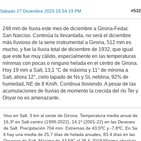
#532
Sábado 27 Diciembre 2025 15:54:19 PM
248 mm de lluvia este mes de diciembre a Girona-Fedac
San Narciso. Continúa la llevantada, no será el diciembre
más lluvioso de la serie instrumental a Girona, 512 mm es
mucho, y fue la lluvia total de diciembre de 1932, que igual
que este fue muy cálido, especialmente en las temperaturas
mínimas con pocas o ninguno helada en el centro de Girona.
Hoy 19 mm a Salt, 13,1 °C de máxima y 11° de mínima a
Salt, ahora 12°, cielo tapado de Ns y St, neblina, 92% de
humedad, NE de 8 Km/h. Contínua lloviendo. A pesar de las
acumulaciones de lluvias de momento la crecida del río Ter y
Onyar no es amenazante.
Vivo en Salt. 3 km al oeste de Girona. Temperatura media anual de
16,3º en Salt-centro (1999-2022), 14,1º (2001-22) en las Deveses
de Salt. Precipitación 704 mm. Extremas de 43,5ºC y -7,8ºC. En Sa
lt hay una media de 25,7 días de helada anuales, 83.4 días en las
Deveses de Salt. Máxima de 43,5ºC el 28-6-2019.Mínima absoluta