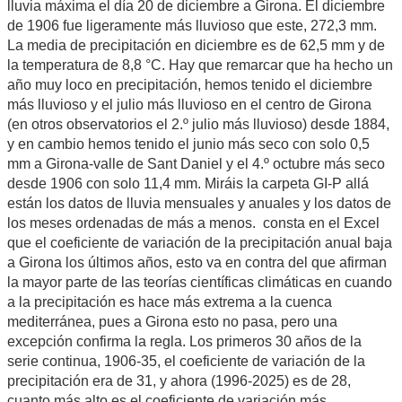
lluvia máxima el día 20 de diciembre a Girona. El diciembre
de 1906 fue ligeramente más lluvioso que este, 272,3 mm.
La media de precipitación en diciembre es de 62,5 mm y de
la temperatura de 8,8 °C. Hay que remarcar que ha hecho un
año muy loco en precipitación, hemos tenido el diciembre
más lluvioso y el julio más lluvioso en el centro de Girona
(en otros observatorios el 2.º julio más lluvioso) desde 1884,
y en cambio hemos tenido el junio más seco con solo 0,5
mm a Girona-valle de Sant Daniel y el 4.º octubre más seco
desde 1906 con solo 11,4 mm. Miráis la carpeta GI-P allá
están los datos de lluvia mensuales y anuales y los datos de
los meses ordenadas de más a menos. consta en el Excel
que el coeficiente de variación de la precipitación anual baja
a Girona los últimos años, esto va en contra del que afirman
la mayor parte de las teorías científicas climáticas en cuando
a la precipitación es hace más extrema a la cuenca
mediterránea, pues a Girona esto no pasa, pero una
excepción confirma la regla. Los primeros 30 años de la
serie continua, 1906-35, el coeficiente de variación de la
precipitación era de 31, y ahora (1996-2025) es de 28,
cuanto más alto es el coeficiente de variación más