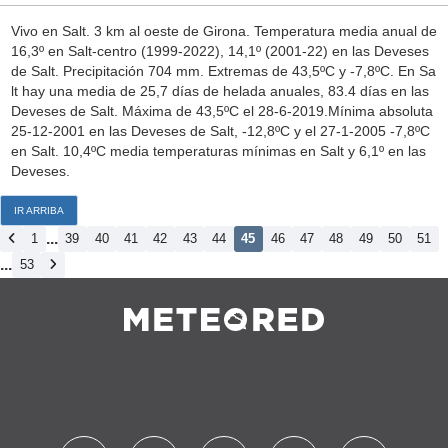
Vivo en Salt. 3 km al oeste de Girona. Temperatura media anual de
16,3º en Salt-centro (1999-2022), 14,1º (2001-22) en las Deveses
de Salt. Precipitación 704 mm. Extremas de 43,5ºC y -7,8ºC. En Sa
lt hay una media de 25,7 días de helada anuales, 83.4 días en las
Deveses de Salt. Máxima de 43,5ºC el 28-6-2019.Mínima absoluta
25-12-2001 en las Deveses de Salt, -12,8ºC y el 27-1-2005 -7,8ºC
en Salt. 10,4ºC media temperaturas mínimas en Salt y 6,1º en las
Deveses.
IR ARRIBA
...
1
39
40
41
42
43
44
45
46
47
48
49
50
51
...
53