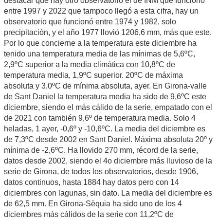
destacar que hay otro observatorio el de INM que funcionó
entre 1997 y 2022 que tampoco llegó a esta cifra, hay un
observatorio que funcionó entre 1974 y 1982, solo
precipitación, y el año 1977 llovió 1206,6 mm, más que este.
Por lo que concierne a la temperatura este diciembre ha
tenido una temperatura media de las mínimas de 5,6ºC,
2,9ºC superior a la media climática con 10,8ºC de
temperatura media, 1,9ºC superior. 20ºC de máxima
absoluta y 3,0ºC de mínima absoluta, ayer. En Girona-valle
de Sant Daniel la temperatura media ha sido de 9,6ºC este
diciembre, siendo el más cálido de la serie, empatado con el
de 2021 con también 9,6º de temperatura media. Solo 4
heladas, 1 ayer, -0,6º y -10,6ºC. La media del diciembre es
de 7,3ºC desde 2002 en Sant Daniel. Máxima absoluta 20º y
mínima de -2,6ºC. Ha llovido 270 mm, récord de la serie,
datos desde 2002, siendo el 4o diciembre más lluvioso de la
serie de Girona, de todos los observatorios, desde 1906,
datos continuos, hasta 1884 hay datos pero con 14
diciembres con lagunas, sin dato. La media del diciembre es
de 62,5 mm. En Girona-Sèquia ha sido uno de los 4
diciembres más cálidos de la serie con 11,2ºC de