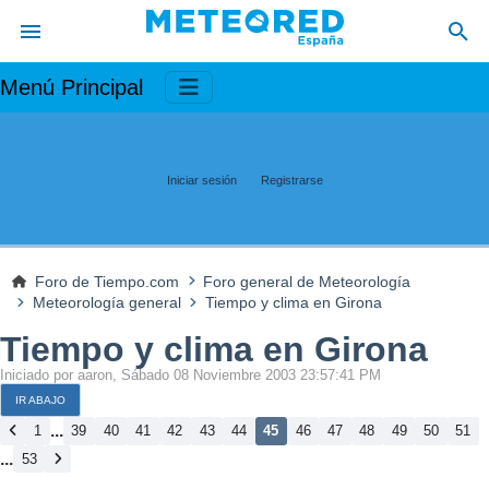
Menú Principal
Iniciar sesión
Registrarse
Foro de Tiempo.com
Foro general de Meteorología
Meteorología general
Tiempo y clima en Girona
Tiempo y clima en Girona
Iniciado por aaron, Sábado 08 Noviembre 2003 23:57:41 PM
IR ABAJO
...
1
39
40
41
42
43
44
45
46
47
48
49
50
51
...
53