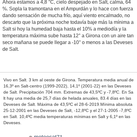
Ahora estamos a 4,8 °C, cielo despejado en Salt, calma, 64
%. Sopla la tramontana en el Ampurdán y lo hace con fuerza
dando sensación de mucha frío, aquí viento encalmado, no
descarto que la próxima noche todavía baje más la mínima a
Salt si hoy la humedad baja hasta el 10% a mediodía y la
temperatura máxima sube hasta 12° a Girona con un aire tan
seco mañana se puede llegar a -10° o menos a las Deveses
de Salt.
Vivo en Salt. 3 km al oeste de Girona. Temperatura media anual de
16,3º en Salt-centro (1999-2022), 14,1º (2001-22) en las Deveses
de Salt. Precipitación 704 mm. Extremas de 43,5ºC y -7,8ºC. En Sa
lt hay una media de 25,7 días de helada anuales, 83.4 días en las
Deveses de Salt. Máxima de 43,5ºC el 28-6-2019.Mínima absoluta
25-12-2001 en las Deveses de Salt, -12,8ºC y el 27-1-2005 -7,8ºC
en Salt. 10,4ºC media temperaturas mínimas en Salt y 6,1º en las
Deveses.
meteosat71