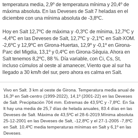
temperatura media, 2,9º de temperatura mínima y 20,4º de
máxima absoluta. En las Deveses de Salt 7 heladas en el
diciembre con una mínima absoluta de -3,8ºC.
Hoy en Salt 12,7ºC de máxima y -0,3ºC de mínima, 12,7ºC y
-4,4ºC en las Deveses de Salt, 12,7ºC y -2,1ºC en Salt-XOM.
-2,6ºC y 12,9ºC en Girona-Huertas, 12,9º y -0,1º en Girona-
Parc del Migdia, 13,1º y 0,4ºC en Girona-Sèquia. Ahora en
Salt tenemos 8,2ºC, 88 %. Día variable, con Ci, Cs, St,
incluso cúmulos al oeste al amanecer, Viento que al sur ha
llegado a 30 km/h del sur, pero ahora es calma en Salt.
Vivo en Salt. 3 km al oeste de Girona. Temperatura media anual de
16,3º en Salt-centro (1999-2022), 14,1º (2001-22) en las Deveses
de Salt. Precipitación 704 mm. Extremas de 43,5ºC y -7,8ºC. En Sa
lt hay una media de 25,7 días de helada anuales, 83.4 días en las
Deveses de Salt. Máxima de 43,5ºC el 28-6-2019.Mínima absoluta
25-12-2001 en las Deveses de Salt, -12,8ºC y el 27-1-2005 -7,8ºC
en Salt. 10,4ºC media temperaturas mínimas en Salt y 6,1º en las
Deveses.