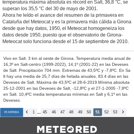
temperatura máxima absoluta es récord en Salt, 36,8 °C, se
superan los 35,5 °C del 30 de mayo de 2001.
Ahora he leído el avance del resumen de la primavera en
Cataluña del Meteocat y es la primavera más cálida a Girona
desde que hay datos, 1950, el Meteocat homogeneiza los
datos desde 1950, puesto que el observatorio de Girona-
Meteocat solo funciona desde el 15 de septiembre de 2010.
Vivo en Salt. 3 km al oeste de Girona. Temperatura media anual de
16,3º en Salt-centro (1999-2022), 14,1º (2001-22) en las Deveses
de Salt. Precipitación 704 mm. Extremas de 43,5ºC y -7,8ºC. En Sa
lt hay una media de 25,7 días de helada anuales, 83.4 días en las
Deveses de Salt. Máxima de 43,5ºC el 28-6-2019.Mínima absoluta
25-12-2001 en las Deveses de Salt, -12,8ºC y el 27-1-2005 -7,8ºC
en Salt. 10,4ºC media temperaturas mínimas en Salt y 6,1º en las
Deveses.
...
1
45
46
47
48
49
50
51
52
53
IR ARRIBA