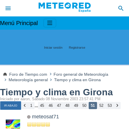
Menú Principal
Iniciar sesión
Registrarse
Foro de Tiempo.com
Foro general de Meteorología
Meteorología general
Tiempo y clima en Girona
Tiempo y clima en Girona
Iniciado por aaron, Sábado 08 Noviembre 2003 23:57:41 PM
...
1
45
46
47
48
49
50
51
52
53
IR ABAJO
meteosat71