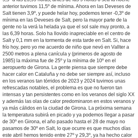
anterior tuvimos 11,5º de mínima. Ahora en las Deveses de
Salt tienen 3,9º, y puede helar hoy, podemos tener -0,3º de
mínima en las Deveses de Salt, pero la mayor parte de la
gente no la verá la helada ya que el sol sale muy pronto, a
las 6,39 horas. Solo ha llovido inapreciable en el centro de
Salt y 0,1 mm en la tormenta de esta tarde en Salt. Si, hace
frío hoy, pero yo me acuerdo de niño que nevó en Vallter a
2500 metros a plena canícula y (primeros de agosto de
1985) la máxima fue de 25º y la mínima de 10º en el
aeropuerto de Girona. La gente piensa que siempre debe
hacer calor en Cataluña y no debe ser siempre así, incluso
en los veranos tan tórridos de 2023 y 2024 tuvimos unas
refrescadas notables, el problema es que no fueron tan
intensas y tan persistentes como en los veranos del siglo XX
y además las olas de calor predominaron en estos veranos y
ya más cálidos en la ciudad de Girona. La próxima semana
la temperatura subirá en picado y ya podemos llegar a pasar
de 30º en Girona, el año pasado hasta el 28 de mayo no
pasamos de 30º en Salt, lo que ocurre es que muchos días
este abril hemos tenido entre 27º y 29,3º, ya ha hecho calor