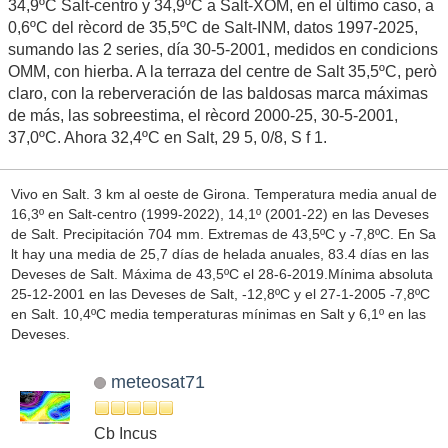
34,9ºC Salt-centro y 34,9ºC a Salt-XOM, en el último caso, a
0,6ºC del rècord de 35,5ºC de Salt-INM, datos 1997-2025,
sumando las 2 series, día 30-5-2001, medidos en condicions
OMM, con hierba. A la terraza del centre de Salt 35,5ºC, però
claro, con la reberveración de las baldosas marca máximas
de más, las sobreestima, el rècord 2000-25, 30-5-2001,
37,0ºC. Ahora 32,4ºC en Salt, 29 5, 0/8, S f 1.
Vivo en Salt. 3 km al oeste de Girona. Temperatura media anual de
16,3º en Salt-centro (1999-2022), 14,1º (2001-22) en las Deveses
de Salt. Precipitación 704 mm. Extremas de 43,5ºC y -7,8ºC. En Sa
lt hay una media de 25,7 días de helada anuales, 83.4 días en las
Deveses de Salt. Máxima de 43,5ºC el 28-6-2019.Mínima absoluta
25-12-2001 en las Deveses de Salt, -12,8ºC y el 27-1-2005 -7,8ºC
en Salt. 10,4ºC media temperaturas mínimas en Salt y 6,1º en las
Deveses.
meteosat71
Cb Incus