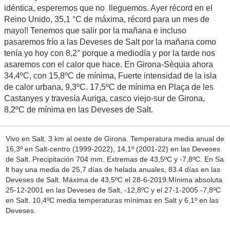
idéntica, esperemos que no lleguemos. Ayer récord en el
Reino Unido, 35,1 °C de máxima, récord para un mes de
mayo!! Tenemos que salir por la mañana e incluso
pasaremos frío a las Deveses de Salt por la mañana como
tenía yo hoy con 8,2° porque a mediodía y por la tarde nos
asaremos con el calor que hace. En Girona-Sèquia ahora
34,4ºC, con 15,8ºC de mínima, Fuerte intensidad de la isla
de calor urbana, 9,3ºC. 17,5ºC de mínima en Plaça de les
Castanyes y travesía Auriga, casco viejo-sur de Girona,
8,2ºC de mínima en las Deveses de Salt.
Vivo en Salt. 3 km al oeste de Girona. Temperatura media anual de
16,3º en Salt-centro (1999-2022), 14,1º (2001-22) en las Deveses
de Salt. Precipitación 704 mm. Extremas de 43,5ºC y -7,8ºC. En Sa
lt hay una media de 25,7 días de helada anuales, 83.4 días en las
Deveses de Salt. Máxima de 43,5ºC el 28-6-2019.Mínima absoluta
25-12-2001 en las Deveses de Salt, -12,8ºC y el 27-1-2005 -7,8ºC
en Salt. 10,4ºC media temperaturas mínimas en Salt y 6,1º en las
Deveses.