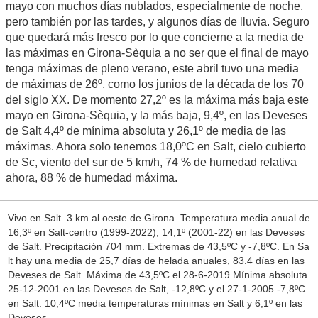
mayo con muchos días nublados, especialmente de noche,
pero también por las tardes, y algunos días de lluvia. Seguro
que quedará más fresco por lo que concierne a la media de
las máximas en Girona-Sèquia a no ser que el final de mayo
tenga máximas de pleno verano, este abril tuvo una media
de máximas de 26º, como los junios de la década de los 70
del siglo XX. De momento 27,2º es la máxima más baja este
mayo en Girona-Sèquia, y la más baja, 9,4º, en las Deveses
de Salt 4,4º de mínima absoluta y 26,1º de media de las
máximas. Ahora solo tenemos 18,0ºC en Salt, cielo cubierto
de Sc, viento del sur de 5 km/h, 74 % de humedad relativa
ahora, 88 % de humedad máxima.
Vivo en Salt. 3 km al oeste de Girona. Temperatura media anual de
16,3º en Salt-centro (1999-2022), 14,1º (2001-22) en las Deveses
de Salt. Precipitación 704 mm. Extremas de 43,5ºC y -7,8ºC. En Sa
lt hay una media de 25,7 días de helada anuales, 83.4 días en las
Deveses de Salt. Máxima de 43,5ºC el 28-6-2019.Mínima absoluta
25-12-2001 en las Deveses de Salt, -12,8ºC y el 27-1-2005 -7,8ºC
en Salt. 10,4ºC media temperaturas mínimas en Salt y 6,1º en las
Deveses.