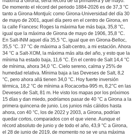
máxima a Girona, sería récord de la primavera y de mayo.
De momento el récord del periodo 1884-2026 es de 37,3 °C
tanto a Girona-Montjuíc como Girona-Universidad del día 30
de mayo de 2001, aquel día pero en el centro de Girona, en
la calle Francesc Roges la máxima fue más baja, 35,8 °C,
igual que la máxima de Girona de mayo de 1906, 35,8 °C.
En Salt-INM aquel día 35,5 °C, igual que en Girona-Belloc,
35,5 °C. 37 °C de máxima a Salt-centro, a mi estación. Ahora
34 °C a Salt-XOM, la máxima más alta del año, y esto que la
mínima ha estado baja, 11,6 °C. En el centro de Salt 14,4 °C
de mínima, ahora 34,0 °C. Cielo sereno, calma y 25% de
humedad relativa. Mínima baja a las Deveses de Salt, 8,2
°C, pero ahora allá tienen 34,0 °C. Hoy fuerte inversión
térmica, 18,2 °C de mínima a Rocacorba-995 m, 8,2°C en las
Deveses de Salt, 81 m. He visto los mapas por los próximos
15 días y dan miedo, podríamos pasar de 40 °C a Girona a la
primera quincena de junio. Los junios más cálidos hasta
ahora, con 40 °C, los de 2022 y 2003, a Girona, podrían
quedar cortos, comparados con el que viene. Aunque el
récord absoluto de junio y de todo el año, 43,9 °C a Girona,
el 28 de junio de 2019, de momento no se ve una máxima