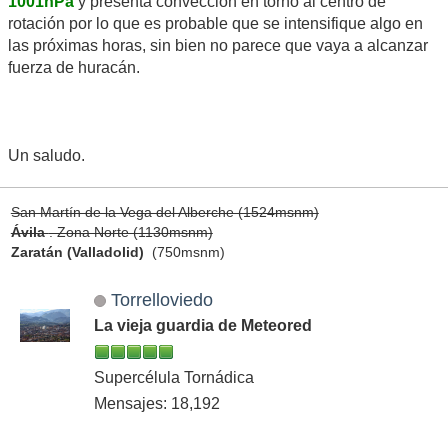
1001hPa
y presenta convección en torno al centro de
rotación por lo que es probable que se intensifique algo en
las próximas horas, sin bien no parece que vaya a alcanzar
fuerza de huracán.
Un saludo.
San Martín de la Vega del Alberche (1524msnm)
Ávila
. Zona Norte (1130msnm)
Zaratán (Valladolid)
(750msnm)
Torrelloviedo
La vieja guardia de Meteored
Supercélula Tornádica
Mensajes: 18,192