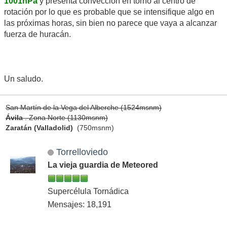
1001hPa
y presenta convección en torno al centro de
rotación por lo que es probable que se intensifique algo en
las próximas horas, sin bien no parece que vaya a alcanzar
fuerza de huracán.
Un saludo.
San Martín de la Vega del Alberche (1524msnm)
Ávila
. Zona Norte (1130msnm)
Zaratán (Valladolid)
(750msnm)
Torrelloviedo
La vieja guardia de Meteored
Supercélula Tornádica
Mensajes: 18,191