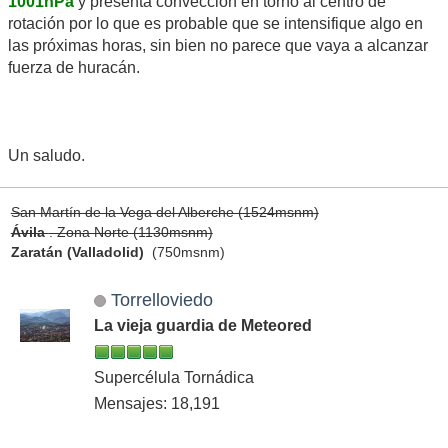
1001hPa
y presenta convección en torno al centro de
rotación por lo que es probable que se intensifique algo en
las próximas horas, sin bien no parece que vaya a alcanzar
fuerza de huracán.
Un saludo.
San Martín de la Vega del Alberche (1524msnm)
Ávila
. Zona Norte (1130msnm)
Zaratán (Valladolid)
(750msnm)
Torrelloviedo
La vieja guardia de Meteored
Supercélula Tornádica
Mensajes: 18,191