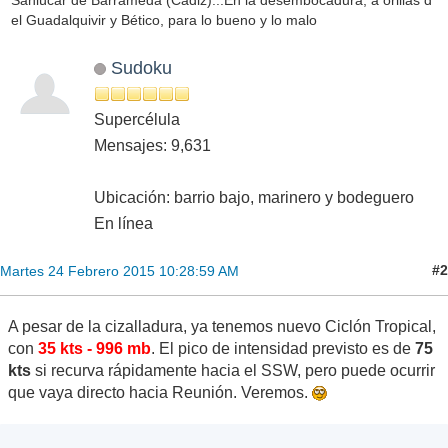
Sanlúcar de Barrameda (Cádiz)...En la desembocadura, a orillas d
el Guadalquivir y Bético, para lo bueno y lo malo
Sudoku
Supercélula
Mensajes: 9,631
Ubicación: barrio bajo, marinero y bodeguero
En línea
#2
Martes 24 Febrero 2015 10:28:59 AM
A pesar de la cizalladura, ya tenemos nuevo Ciclón Tropical,
con
35 kts - 996 mb
. El pico de intensidad previsto es de
75
kts
si recurva rápidamente hacia el SSW, pero puede ocurrir
que vaya directo hacia Reunión. Veremos.