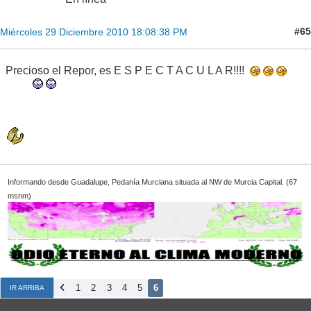
#65
Miércoles 29 Diciembre 2010 18:08:38 PM
Precioso el Repor, es E S P E C T A C U L A R!!!!
Informando desde Guadalupe, Pedanía Murciana situada al NW de Murcia Capital. (67
msnm)
1
2
3
4
5
6
IR ARRIBA