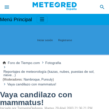
Menú Principal
Iniciar sesión
Registrarse
Foro de Tiempo.com
Fotografia
Reportajes de meteorología (kazas, nubes, puestas de sol,
nieve...)
(Moderadores:
Nambroque
,
Punsuly
)
Vaya candilazo con mammatus!
Vaya candilazo con
mammatus!
Iniciado por TormentaDeArena, Martes 29 Abril 2003 21:36:21 PM