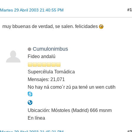
#1
Martes 29 Abril 2003 21:40:55 PM
muy bbuenas de verdad, se salen. felicidades
Cumulonimbus
Fideo andalú
Supercélula Tornádica
Mensajes: 21,071
No hay ná como´r zú pa tené un wen cutih
Ubicación: Móstoles (Madrid) 666 msnm
En línea
#2
Martes 29 Abril 2003 21:45:21 PM