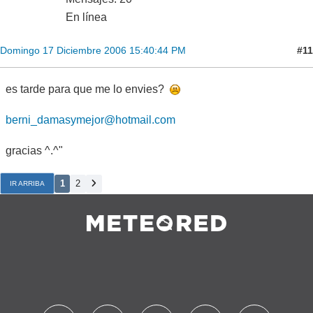
En línea
#11
Domingo 17 Diciembre 2006 15:40:44 PM
es tarde para que me lo envies?
berni_damasymejor@hotmail.com
gracias ^.^"
1
2
IR ARRIBA