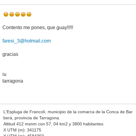
Contento me pones, que guay!!!!!
faresi_3@hotmail.com
gracias
iu
tarragona
L'Espluga de Francolí, municipio de la comarca de la Conca de Bar
berà, provincia de Tarragona.
Altitud 412 msnm con 57, 04 km2 y 3800 habitantes.
X UTM (m): 341175
Y UTM (m): 4584350