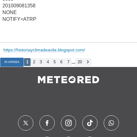
201009081358
NONE
NOTIFY=ATRP
https://historiayclimadeavila.blogspot.com/
...
1
2
3
4
5
6
7
20
IR ARRIBA