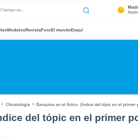
Madr
Madri
ites
Modelos
Revista
Foro
El mundo
Esquí
Climatología
Banquisa en el Ártico. (Índice del tópic en el primer 
ndice del tópic en el primer p