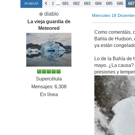
...
1
681
682
683
684
685
686
687
IR ABAJO
diablo
Miércoles 18 Diciemb
La vieja guardia de
Meteored
Como comentáis, cl
Bahía de Hudson, 
ya están congelado
Lo de la Bahía de H
mayo. ¿La causa? un
presiones y temper
Supercélula
Mensajes: 6,308
En línea