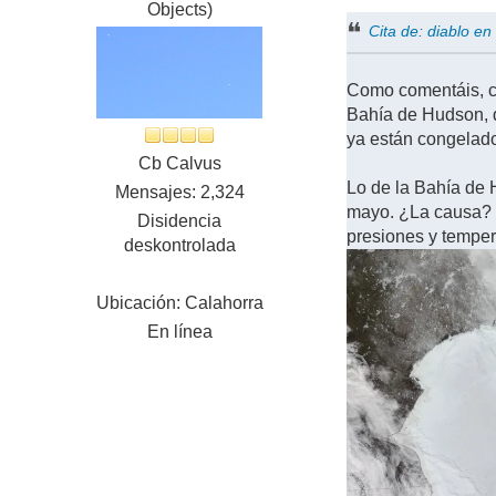
Objects)
Cita de: diablo e
Como comentáis, cl
Bahía de Hudson, 
ya están congelado
Cb Calvus
Lo de la Bahía de H
Mensajes: 2,324
mayo. ¿La causa? un
Disidencia
presiones y temper
deskontrolada
Ubicación: Calahorra
En línea