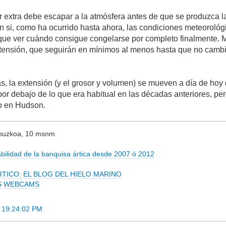
 extra debe escapar a la atmósfera antes de que se produzca l
n si, como ha ocurrido hasta ahora, las condiciones meteoroló
que ver cuándo consigue congelarse por completo finalmente. Mie
xtensión, que seguirán en mínimos al menos hasta que no camb
s, la extensión (y el grosor y volumen) se mueven a día de hoy 
or debajo de lo que era habitual en las décadas anteriores, pero
o en Hudson.
ipuzkoa, 10 msnm.
tabilidad de la banquisa ártica desde 2007 ó 2012
RTICO: EL BLOG DEL HIELO MARINO
S
WEBCAMS
 19:24:02 PM