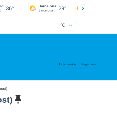
id
Barcelona
Sevilla
36°
29°
38°
d
Barcelona
Sevilla
ºC
Iniciar sesión
Registrarse
post)
ost)