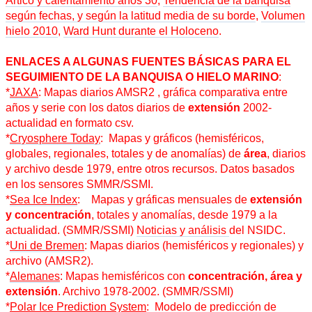
Ártico y calentamiento años 30
,
Tendencia de la banquisa
según fechas, y según la latitud media de su borde
,
Volumen
hielo 2010
,
Ward Hunt durante el Holoceno
.
ENLACES A ALGUNAS FUENTES BÁSICAS PARA EL
SEGUIMIENTO DE LA BANQUISA O HIELO MARINO
:
*
JAXA
: Mapas diarios AMSR2 , gráfica comparativa entre
años y serie con los datos diarios de
extensión
2002-
actualidad en formato csv.
*
Cryosphere Today
: Mapas y gráficos (hemisféricos,
globales, regionales, totales y de anomalías) de
área
, diarios
y archivo desde 1979, entre otros recursos. Datos basados
en los sensores SMMR/SSMI.
*
Sea Ice Index
: Mapas y gráficas mensuales de
extensión
y concentración
, totales y anomalías, desde 1979 a la
actualidad. (SMMR/SSMI)
Noticias y análisis
del NSIDC.
*
Uni de Bremen
: Mapas diarios (hemisféricos y regionales) y
archivo (AMSR2).
*
Alemanes
: Mapas hemisféricos con
concentración, área y
extensión
. Archivo 1978-2002. (SMMR/SSMI)
*
Polar Ice Prediction System
: Modelo de predicción de