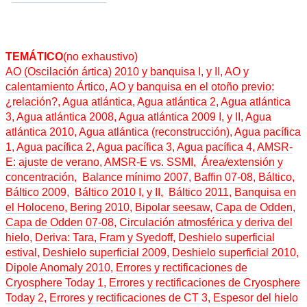
TEMÁTICO
(no exhaustivo)
AO (Oscilación ártica) 2010 y banquisa I
,
y II
,
AO y
calentamiento Ártico
,
AO y banquisa en el otoño previo:
¿relación?
,
Agua atlántica
,
Agua atlántica 2
,
Agua atlántica
3
,
Agua atlántica 2008
,
Agua atlántica 2009 I
,
y II
,
Agua
atlántica 2010
,
Agua atlántica (reconstrucción)
,
Agua pacífica
1
,
Agua pacífica 2
,
Agua pacífica 3
,
Agua pacífica 4
,
AMSR-
E: ajuste de verano
,
AMSR-E vs. SSMI
,
Área/extensión y
concentración
,
Balance mínimo 2007
,
Baffin 07-08
,
Báltico
,
Báltico 2009
,
Báltico 2010 I
,
y II
,
Báltico 2011
,
Banquisa en
el Holoceno
,
Bering 2010
,
Bipolar seesaw
,
Capa de Odden
,
Capa de Odden 07-08
,
Circulación atmosférica y deriva del
hielo
,
Deriva: Tara, Fram y Syedoff
,
Deshielo superficial
estival
,
Deshielo superficial 2009
,
Deshielo superficial 2010
,
Dipole Anomaly 2010
,
Errores y rectificaciones de
Cryosphere Today 1
,
Errores y rectificaciones de Cryosphere
Today 2
,
Errores y rectificaciones de CT 3
, Espesor del hielo