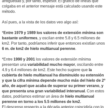
antigüedad y, por tanto, espesor. El gráfico de líneas que
colgaba en el anterior mensaje está calculado usando este
método.
Así pues, a la vista de los datos veo algo así:
*
Entre 1979 y 1989 los valores de extensión mínima son
bastante uniformes
, y oscilan entre 5.8 y 6.5 millones de
km2. Por tanto, podríamos inferir que entonces existían unos
6 m. de km2 de hielo multianual perenne
.
*Entre
1990 y 2001
los valores de extensión mínima
presentan una
variabilidad mucho mayor
, oscilando entre
4.9 y 6.4 millones de km2. Este hecho sugiere que
la
cubierta de hielo multianual ha disminuido su extensión
y que la cifra mínima depende mucho más del hielo de 2º
año, de aquel que acaba de superar su primer verano, y
que presenta una gran variabilidad interanual
. Con estos
datos, podríamos estimar un área de
hielo multianual
perenne en torno a los 5.5 millones de km2.
El descenso respecto a la década anterior coincidiría con lo