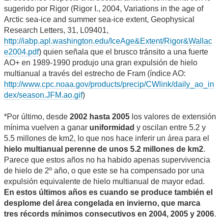
sugerido por Rigor (Rigor I., 2004, Variations in the age of
Arctic sea-ice and summer sea-ice extent, Geophysical
Research Letters, 31, L09401,
http://iabp.apl.washington.edu/IceAge&Extent/Rigor&Wallac
e2004.pdf
) quien señala que el brusco tránsito a una fuerte
AO+ en 1989-1990 produjo una gran expulsión de hielo
multianual a través del estrecho de Fram (índice AO:
http://www.cpc.noaa.gov/products/precip/CWlink/daily_ao_in
dex/season.JFM.ao.gif
)
*Por último, desde
2002 hasta 2005
los valores de extensión
mínima vuelven a ganar
uniformidad
y oscilan entre 5.2 y
5.5 millones de km2, lo que nos hace inferir un área para el
hielo multianual perenne de unos 5.2 millones de km2
.
Parece que estos años no ha habido apenas supervivencia
de hielo de 2º año, o que este se ha compensado por una
expulsión equivalente de hielo multianual de mayor edad.
En estos últimos años es cuando se produce también el
desplome del área congelada en invierno, que marca
tres récords mínimos consecutivos en 2004, 2005 y 2006
.