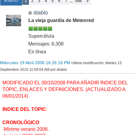
...
1
2
3
4
5
6
7
688
IR ABAJO
diablo
La vieja guardia de Meteored
Supercélula
Mensajes: 6,308
En línea
Miércoles 19 Abril 2006 16:26:18 PM
Ultima modificación
: Martes 15
Septiembre 2015 11:59:04 AM por diablo
MODIFICADO EL 30/10/2008 PARA AÑADIR ÍNDICE DEL
TÓPIC, ENLACES Y DEFINICIONES. (ACTUALIZADO A
06/01/2014)
INDICE DEL TOPIC
:
CRONOLÓGICO
-
Mínimo verano 2006
.