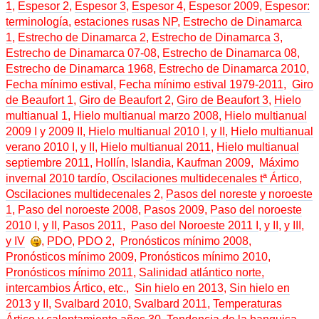
1
,
Espesor 2
,
Espesor 3
,
Espesor 4
,
Espesor 2009
,
Espesor:
terminología
,
estaciones rusas NP
,
Estrecho de Dinamarca
1
,
Estrecho de Dinamarca 2
,
Estrecho de Dinamarca 3
,
Estrecho de Dinamarca 07-08
,
Estrecho de Dinamarca 08
,
Estrecho de Dinamarca 1968
,
Estrecho de Dinamarca 2010
,
Fecha mínimo estival
,
Fecha mínimo estival 1979-2011
,
Giro
de Beaufort 1
,
Giro de Beaufort 2
,
Giro de Beaufort 3
,
Hielo
multianual 1
,
Hielo multianual marzo 2008
,
Hielo multianual
2009 I
y
2009 II
,
Hielo multianual 2010 I
,
y II
,
Hielo multianual
verano 2010 I
,
y II
,
Hielo multianual 2011
,
Hielo multianual
septiembre 2011
,
Hollín
,
Islandia
,
Kaufman 2009
,
Máximo
invernal 2010 tardío
,
Oscilaciones multidecenales tª Ártico
,
Oscilaciones multidecenales 2
,
Pasos del noreste y noroeste
1
,
Paso del noroeste 2008
,
Pasos 2009
,
Paso del noroeste
2010 I
,
y II
,
Pasos 2011
,
Paso del Noroeste 2011 I
,
y II
,
y III
,
y IV
,
PDO
,
PDO 2
,
Pronósticos mínimo 2008
,
Pronósticos mínimo 2009
,
Pronósticos mínimo 2010
,
Pronósticos mínimo 2011
,
Salinidad atlántico norte,
intercambios Ártico, etc.
,
Sin hielo en 2013
,
Sin hielo en
2013 y II
,
Svalbard 2010
,
Svalbard 2011
,
Temperaturas