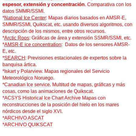
espesor, extensión y concentración
. Comparativa con los
datos SMMR/SSMI.
*
National Ice Center
: Mapas diarios basados en AMSR-E,
SMMR/SSMI, Quikscat, etc. usando diversos algoritmos, con
descripción de los mismos, entre otros recursos.
*
Arctic Roos
: Gráficas de área y extensión SSMR/SSMI, etc.
*
AMSR-E ice concentration
: Datos de los sensores AMSR-
E, etc.
*
SEARCH
: Previsiones estacionales de expertos sobre la
banquisa ártica.
*
Iskart
y
Polarview
. Mapas regionales del Servicio
Meteorológico Noruego.
*
Canadian Ice service
. Multitud de mapas, gráficas y más
cosas, como las animaciones de Quikscat.
*
ACSYS Historical Ice Chart Archive
Mapas con
reconstrucciones de la posición del hielo en los mares
nórdicos desde el siglo XVI.
*
ARCHIVO ASCAT
*
ARCHIVO QUIKSCAT