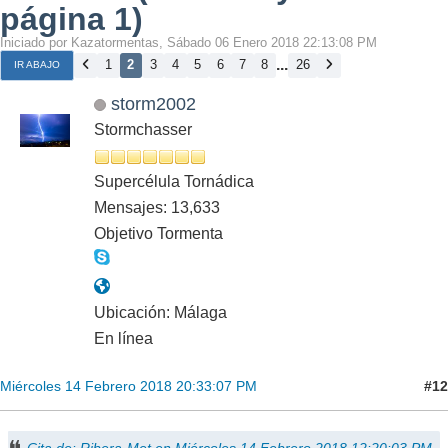
página 1)
Iniciado por Kazatormentas, Sábado 06 Enero 2018 22:13:08 PM
...
1
2
3
4
5
6
7
8
26
IR ABAJO
storm2002
Stormchasser
Supercélula Tornádica
Mensajes: 13,633
Objetivo Tormenta
Ubicación: Málaga
En línea
#12
Miércoles 14 Febrero 2018 20:33:07 PM
Cita de: Ribera-Met en Miércoles 14 Febrero 2018 12:20:03 PM