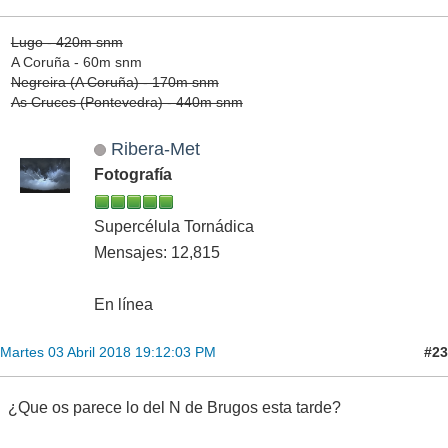
Lugo - 420m snm
A Coruña - 60m snm
Negreira (A Coruña) - 170m snm
As Cruces (Pontevedra) - 440m snm
Ribera-Met
Fotografía
Supercélula Tornádica
Mensajes: 12,815
En línea
#23
Martes 03 Abril 2018 19:12:03 PM
¿Que os parece lo del N de Brugos esta tarde?