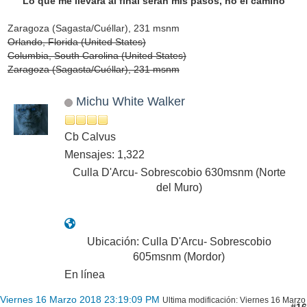
Lo que me llevará al final serán mis pasos, no el camino
Zaragoza (Sagasta/Cuéllar), 231 msnm
Orlando, Florida (United States)
Columbia, South Carolina (United States)
Zaragoza (Sagasta/Cuéllar), 231 msnm
Michu White Walker
Cb Calvus
Mensajes: 1,322
Culla D'Arcu- Sobrescobio 630msnm (Norte
del Muro)
Ubicación: Culla D'Arcu- Sobrescobio
605msnm (Mordor)
En línea
Viernes 16 Marzo 2018 23:19:09 PM
Ultima modificación
: Viernes 16 Marzo
#16