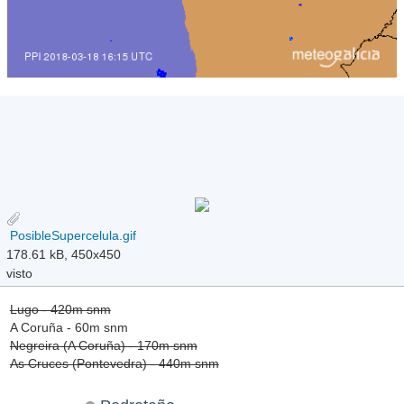
PosibleSupercelula.gif
178.61 kB, 450x450
visto
Lugo - 420m snm
A Coruña - 60m snm
Negreira (A Coruña) - 170m snm
As Cruces (Pontevedra) - 440m snm