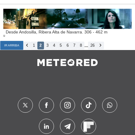
Desde Andosilla, Ribera Alta de Navarra. 306 - 462 m
...
1
2
3
4
5
6
7
8
26
IR ARRIBA