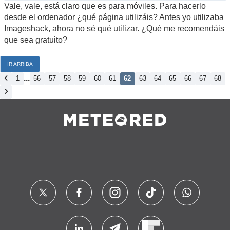
Vale, vale, está claro que es para móviles. Para hacerlo
desde el ordenador ¿qué página utilizáis? Antes yo utilizaba
Imageshack, ahora no sé qué utilizar. ¿Qué me recomendáis
que sea gratuito?
IR ARRIBA
...
1
56
57
58
59
60
61
62
63
64
65
66
67
68