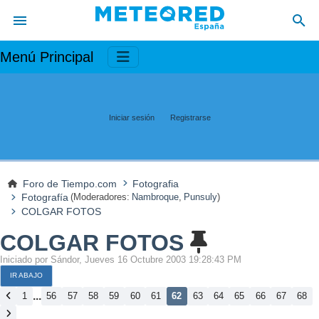
Menú Principal
Iniciar sesión
Registrarse
Foro de Tiempo.com
Fotografia
Fotografía
(Moderadores:
Nambroque
,
Punsuly
)
COLGAR FOTOS
COLGAR FOTOS
Iniciado por Sándor, Jueves 16 Octubre 2003 19:28:43 PM
IR ABAJO
...
1
56
57
58
59
60
61
62
63
64
65
66
67
68