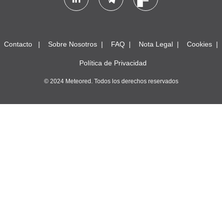
Contacto
Sobre Nosotros
FAQ
Nota Legal
Cookies
Política de Privacidad
© 2024 Meteored. Todos los derechos reservados
SMF 2.1.4 © 2023
,
Simple Machines
Reglas y Términos
Ir Arriba ▲