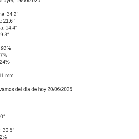
de ayer, 19/06/2025
a: 34,2°
: 21,6°
a: 14,4°
19,8°
 93%
67%
 24%
,11 mm
evamos del día de hoy 20/06/2025
20°
: 30,5°
32%