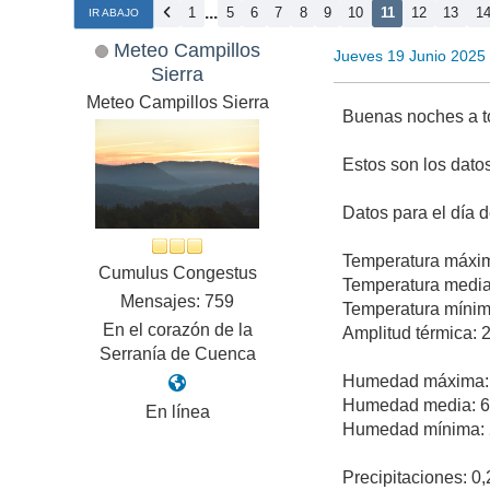
...
1
5
6
7
8
9
10
11
12
13
1
IR ABAJO
Meteo Campillos
Jueves 19 Junio 2025
Sierra
Meteo Campillos Sierra
Buenas noches a t
Estos son los dato
Datos para el día 
Temperatura máxim
Cumulus Congestus
Temperatura media
Mensajes: 759
Temperatura mínim
En el corazón de la
Amplitud térmica: 
Serranía de Cuenca
Humedad máxima:
Humedad media: 
En línea
Humedad mínima:
Precipitaciones: 0