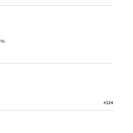
ma.
#124