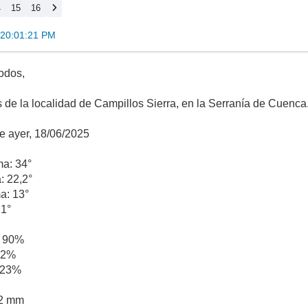
4
15
16
 20:01:21 PM
odos,
s de la localidad de Campillos Sierra, en la Serranía de Cuenca
de ayer, 18/06/2025
a: 34°
: 22,2°
a: 13°
21°
 90%
62%
 23%
,2 mm