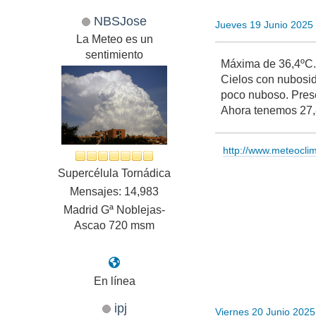
NBSJose
Jueves 19 Junio 2025
La Meteo es un
sentimiento
Máxima de 36,4ºC
Cielos con nubosid
poco nuboso. Pres
Ahora tenemos 27,
http://www.meteocl
Supercélula Tornádica
Mensajes: 14,983
Madrid Gª Noblejas-
Ascao 720 msm
En línea
ipj
Viernes 20 Junio 202