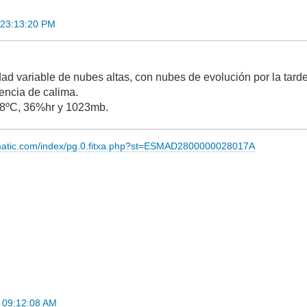
 23:13:20 PM
.
ad variable de nubes altas, con nubes de evolución por la tarde 
encia de calima.
8ºC, 36%hr y 1023mb.
imatic.com/index/pg.0.fitxa.php?st=ESMAD2800000028017A
5 09:12:08 AM