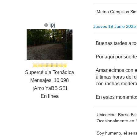
Meteo Campillos Sier
ipj
Jueves 19 Junio 2025
Buenas tardes a to
Por aquí por suert
Amanecimos con el c
Supercélula Tornádica
últimas horas del 
Mensajes: 10,098
con rachas modera
¡Amo YaBB SE!
En línea
En estos momentos
Ubicación: Barrio Bi
Ocasionalmente en 
Soy humano, el senso