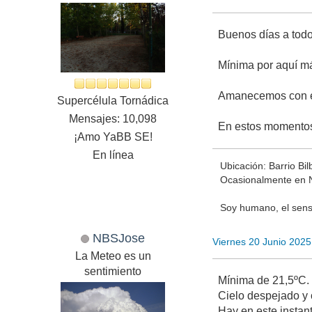
Buenos días a todo
Mínima por aquí má
Amanecemos con el
Supercélula Tornádica
Mensajes: 10,098
En estos momentos
¡Amo YaBB SE!
En línea
Ubicación: Barrio Bi
Ocasionalmente en 
Soy humano, el senso
NBSJose
Viernes 20 Junio 202
La Meteo es un
sentimiento
Mínima de 21,5ºC.
Cielo despejado y 
Hay en este insta