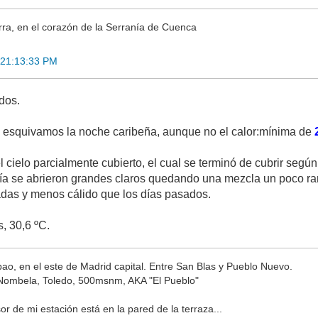
ra, en el corazón de la Serranía de Cuenca
 21:13:33 PM
dos.
e esquivamos la noche caribeña, aunque no el calor:mínima de
ielo parcialmente cubierto, el cual se terminó de cubrir según 
día se abrieron grandes claros quedando una mezcla un poco rar
das y menos cálido que los días pasados.
, 30,6 ºC.
lbao, en el este de Madrid capital. Entre San Blas y Pueblo Nuevo.
Nombela, Toledo, 500msnm, AKA "El Pueblo"
r de mi estación está en la pared de la terraza...