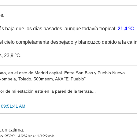
s.
s baja que los días pasados, aunque todavía tropical:
21,4 ºC
.
 cielo completamente despejado y blancuzco debido a la cali
, 23,9 ºC.
lbao, en el este de Madrid capital. Entre San Blas y Pueblo Nuevo.
Nombela, Toledo, 500msnm, AKA "El Pueblo"
r de mi estación está en la pared de la terraza...
5 09:51:41 AM
con calima.
nte 25ºC, 46%hr y 1022mb.