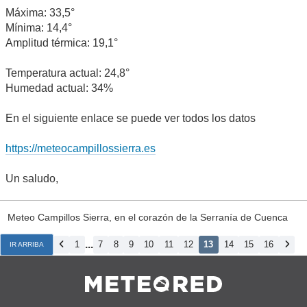
Máxima: 33,5°
Mínima: 14,4°
Amplitud térmica: 19,1°
Temperatura actual: 24,8°
Humedad actual: 34%
En el siguiente enlace se puede ver todos los datos
https://meteocampillossierra.es
Un saludo,
Meteo Campillos Sierra, en el corazón de la Serranía de Cuenca
...
1
7
8
9
10
11
12
13
14
15
16
IR ARRIBA