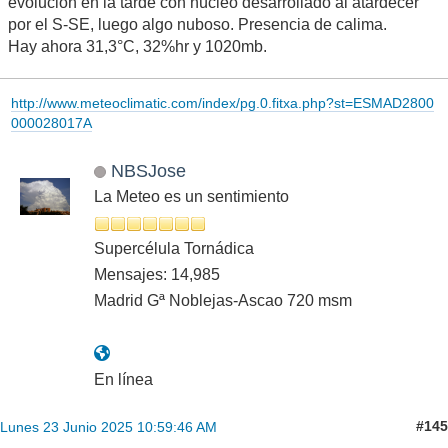
evolución en la tarde con núcleo desarrollado al atardecer
por el S-SE, luego algo nuboso. Presencia de calima.
Hay ahora 31,3°C, 32%hr y 1020mb.
http://www.meteoclimatic.com/index/pg.0.fitxa.php?st=ESMAD2800
000028017A
NBSJose
La Meteo es un sentimiento
Supercélula Tornádica
Mensajes: 14,985
Madrid Gª Noblejas-Ascao 720 msm
En línea
#145
Lunes 23 Junio 2025 10:59:46 AM