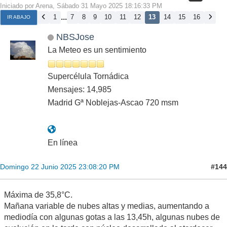
Iniciado por Arena, Sábado 31 Mayo 2025 18:16:33 PM
...
1
7
8
9
10
11
12
13
14
15
16
IR ABAJO
NBSJose
La Meteo es un sentimiento
Supercélula Tornádica
Mensajes: 14,985
Madrid Gª Noblejas-Ascao 720 msm
En línea
#144
Domingo 22 Junio 2025 23:08:20 PM
Máxima de 35,8°C.
Mañana variable de nubes altas y medias, aumentando a
mediodía con algunas gotas a las 13,45h, algunas nubes de