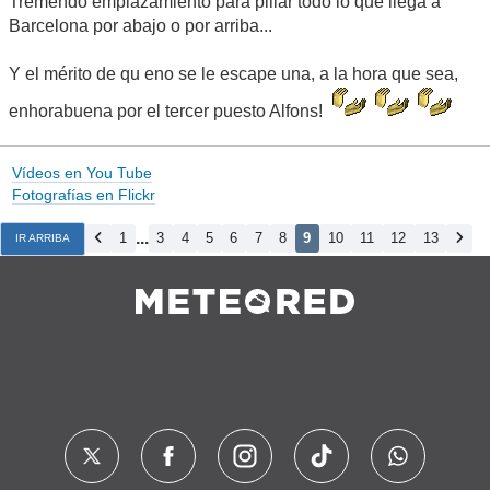
Tremendo emplazamiento para pillar todo lo que llega a
Barcelona por abajo o por arriba...
Y el mérito de qu eno se le escape una, a la hora que sea,
enhorabuena por el tercer puesto Alfons!
Vídeos en You Tube
Fotografías en Flickr
...
1
3
4
5
6
7
8
9
10
11
12
13
IR ARRIBA