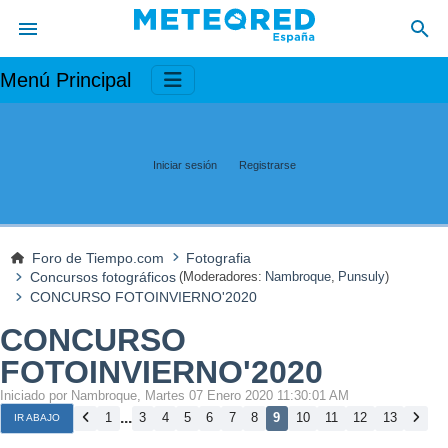
Menú Principal
Iniciar sesión
Registrarse
Foro de Tiempo.com
Fotografia
Concursos fotográficos
(Moderadores:
Nambroque
,
Punsuly
)
CONCURSO FOTOINVIERNO'2020
CONCURSO
FOTOINVIERNO'2020
Iniciado por Nambroque, Martes 07 Enero 2020 11:30:01 AM
...
1
3
4
5
6
7
8
9
10
11
12
13
IR ABAJO