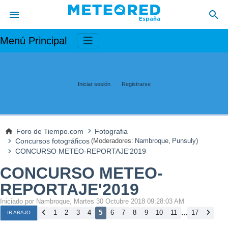
Menú Principal
Iniciar sesión
Registrarse
Foro de Tiempo.com
Fotografia
Concursos fotográficos
(Moderadores:
Nambroque
,
Punsuly
)
CONCURSO METEO-REPORTAJE'2019
CONCURSO METEO-
REPORTAJE'2019
Iniciado por Nambroque, Martes 30 Octubre 2018 09:28:03 AM
...
1
2
3
4
5
6
7
8
9
10
11
17
IR ABAJO