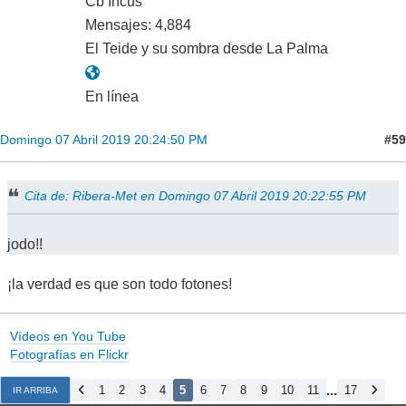
Cb Incus
Mensajes: 4,884
El Teide y su sombra desde La Palma
En línea
#59
Domingo 07 Abril 2019 20:24:50 PM
Cita de: Ribera-Met en Domingo 07 Abril 2019 20:22:55 PM
jodo!!
¡la verdad es que son todo fotones!
Vídeos en You Tube
Fotografías en Flickr
...
1
2
3
4
5
6
7
8
9
10
11
17
IR ARRIBA