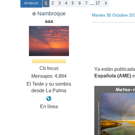
...
1
2
3
4
5
6
7
17
IR ABAJO
Nambroque
Martes 30 Octubre 20
aaa
Cb Incus
Ya están publicadas
Española (AME)
e
Mensajes: 4,884
El Teide y su sombra
desde La Palma
En línea