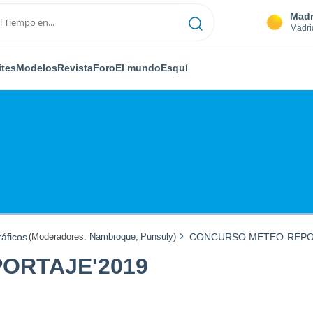
Madr
Madri
ites
Modelos
Revista
Foro
El mundo
Esquí
áficos
(Moderadores:
Nambroque
,
Punsuly
)
CONCURSO METEO-REPO
ORTAJE'2019