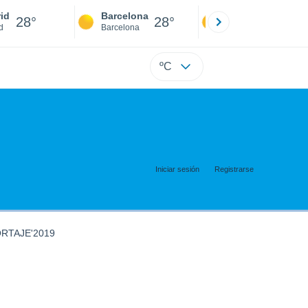
id
Barcelona
Sevilla
28°
28°
28°
d
Barcelona
Sevilla
ºC
Iniciar sesión
Registrarse
RTAJE'2019