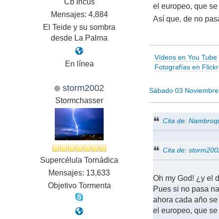
Cb Incus
el europeo, que se
Mensajes: 4,884
Así que, de no pasa
El Teide y su sombra
desde La Palma
Vídeos en You Tube
En línea
Fotografías en Flickr
storm2002
Sábado 03 Noviembre
Stormchasser
Cita de: Nambroq
Cita de: storm20
Supercélula Tornádica
Mensajes: 13,633
Oh my God! ¿y el 
Objetivo Tormenta
Pues si no pasa na
ahora cada año se 
el europeo, que se