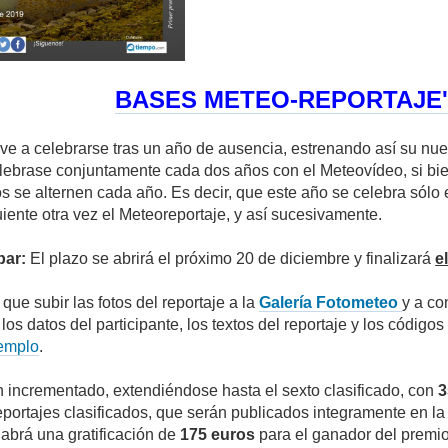
BASES METEO-REPORTAJE'2
ve a celebrarse tras un año de ausencia, estrenando así su nu
lebrase conjuntamente cada dos años con el Meteovídeo, si bie
s se alternen cada año. Es decir, que este año se celebra sólo 
iente otra vez el Meteoreportaje, y así sucesivamente.
ipar:
El plazo se abrirá el próximo 20 de diciembre y finalizará
e
 que subir las fotos del reportaje a la
Galería Fotometeo
y a co
 los datos del participante, los textos del reportaje y los códi
emplo
.
 incrementado, extendiéndose hasta el sexto clasificado, con
3
reportajes clasificados, que serán publicados integramente en la
abrá una gratificación de
175 euros
para el ganador del premi