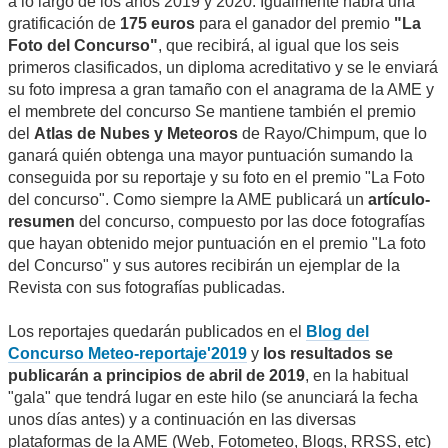
a lo largo de los años 2019 y 2020. Igualmente habrá una
gratificación de
175 euros
para el ganador del premio
"La
Foto del Concurso"
, que recibirá, al igual que los seis
primeros clasificados, un diploma acreditativo y se le enviará
su foto impresa a gran tamaño con el anagrama de la AME y
el membrete del concurso Se mantiene también el premio
del
Atlas de Nubes y Meteoros
de Rayo/Chimpum, que lo
ganará quién obtenga una mayor puntuación sumando la
conseguida por su reportaje y su foto en el premio "La Foto
del concurso". Como siempre la AME publicará un
artículo-
resumen
del concurso, compuesto por las doce fotografías
que hayan obtenido mejor puntuación en el premio "La foto
del Concurso" y sus autores recibirán un ejemplar de la
Revista con sus fotografías publicadas.
Los reportajes quedarán publicados en el
Blog del
Concurso Meteo-reportaje'2019
y
los resultados se
publicarán a principios de abril de 2019
, en la habitual
"gala" que tendrá lugar en este hilo (se anunciará la fecha
unos días antes) y a continuación en las diversas
plataformas de la AME (Web, Fotometeo, Blogs, RRSS, etc)