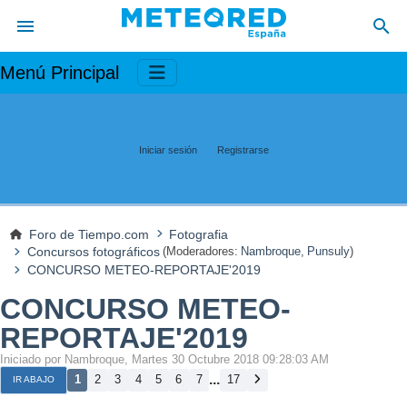
Menú Principal
Iniciar sesión
Registrarse
Foro de Tiempo.com
Fotografia
Concursos fotográficos
(Moderadores:
Nambroque
,
Punsuly
)
CONCURSO METEO-REPORTAJE'2019
CONCURSO METEO-
REPORTAJE'2019
Iniciado por Nambroque, Martes 30 Octubre 2018 09:28:03 AM
...
1
2
3
4
5
6
7
17
IR ABAJO