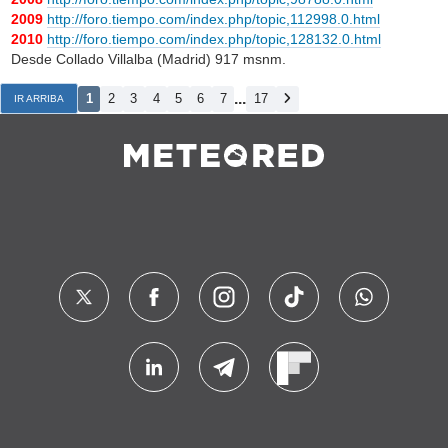
2009
http://foro.tiempo.com/index.php/topic,112998.0.html
2010
http://foro.tiempo.com/index.php/topic,128132.0.html
Desde Collado Villalba (Madrid) 917 msnm.
...
1
2
3
4
5
6
7
17
IR ARRIBA