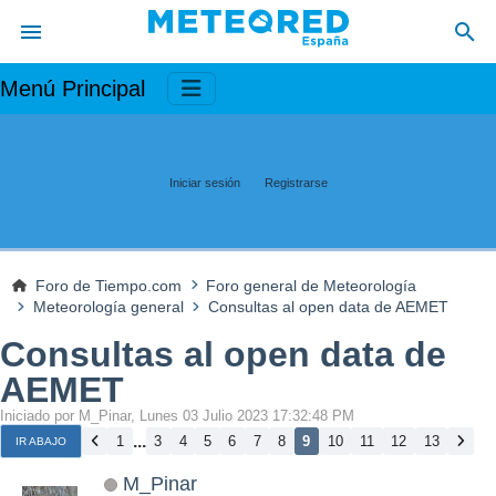
Menú Principal
Iniciar sesión
Registrarse
Foro de Tiempo.com
Foro general de Meteorología
Meteorología general
Consultas al open data de AEMET
Consultas al open data de
AEMET
Iniciado por M_Pinar, Lunes 03 Julio 2023 17:32:48 PM
...
1
3
4
5
6
7
8
9
10
11
12
13
IR ABAJO
M_Pinar