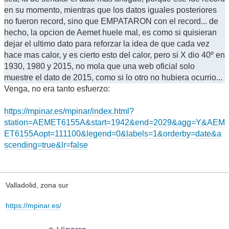
en su momento, mientras que los datos iguales posteriores
no fueron record, sino que EMPATARON con el record... de
hecho, la opcion de Aemet huele mal, es como si quisieran
dejar el ultimo dato para reforzar la idea de que cada vez
hace mas calor, y es cierto esto del calor, pero si X dio 40º en
1930, 1980 y 2015, no mola que una web oficial solo
muestre el dato de 2015, como si lo otro no hubiera ocurrio...
Venga, no era tanto esfuerzo:
https://mpinar.es/mpinar/index.html?
station=AEMET6155A&start=1942&end=2029&agg=Y&AEM
ET6155Aopt=111100&legend=0&labels=1&orderby=date&a
scending=true&lr=false
Valladolid, zona sur
https://mpinar.es/